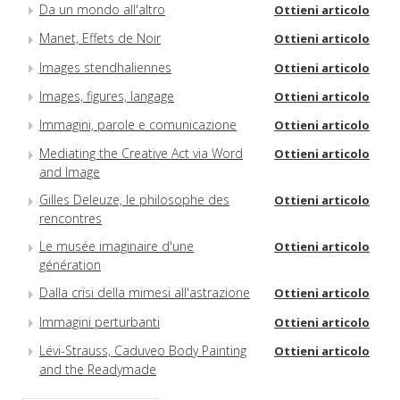
Da un mondo all'altro
Ottieni articolo
Manet, Effets de Noir
Ottieni articolo
Images stendhaliennes
Ottieni articolo
Images, figures, langage
Ottieni articolo
Immagini, parole e comunicazione
Ottieni articolo
Mediating the Creative Act via Word
Ottieni articolo
and Image
Gilles Deleuze, le philosophe des
Ottieni articolo
rencontres
Le musée imaginaire d'une
Ottieni articolo
génération
Dalla crisi della mimesi all'astrazione
Ottieni articolo
Immagini perturbanti
Ottieni articolo
Lévi-Strauss, Caduveo Body Painting
Ottieni articolo
and the Readymade
Magazzino dell'immemoriale
Ottieni articolo