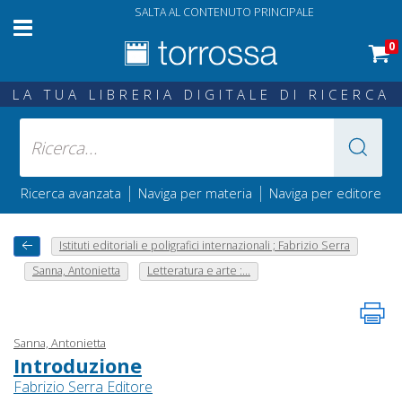
SALTA AL CONTENUTO PRINCIPALE
0
LA TUA LIBRERIA DIGITALE DI RICERCA
|
|
Ricerca avanzata
Naviga per materia
Naviga per editore
Istituti editoriali e poligrafici internazionali ; Fabrizio Serra
Sanna, Antonietta
Letteratura e arte :...
Sanna, Antonietta
Introduzione
Fabrizio Serra Editore