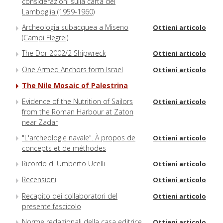
considerazioni sulla carta del
Lamboglia (1959-1960)
Archeologia subacquea a Miseno
Ottieni articolo
(Campi Flegrei)
The Dor 2002/2 Shipwreck
Ottieni articolo
One Armed Anchors form Israel
Ottieni articolo
The Nile Mosaic of Palestrina
Evidence of the Nutrition of Sailors
Ottieni articolo
from the Roman Harbour at Zaton
near Zadar
"L'archeologie navale". À propos de
Ottieni articolo
concepts et de méthodes
Ricordo di Umberto Ucelli
Ottieni articolo
Recensioni
Ottieni articolo
Recapito dei collaboratori del
Ottieni articolo
presente fascicolo
Norme redazionali della casa editrice
Ottieni articolo