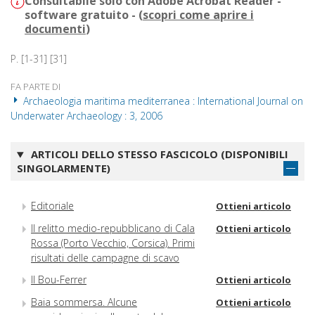
Consultabile solo con Adobe Acrobat Reader -
software gratuito - (
scopri come aprire i
documenti
)
P. [1-31] [31]
FA PARTE DI
Archaeologia maritima mediterranea : International Journal on
Underwater Archaeology : 3, 2006
ARTICOLI DELLO STESSO FASCICOLO (DISPONIBILI
SINGOLARMENTE)
Editoriale
Ottieni articolo
Il relitto medio-repubblicano di Cala
Ottieni articolo
Rossa (Porto Vecchio, Corsica). Primi
risultati delle campagne di scavo
Il Bou-Ferrer
Ottieni articolo
Baia sommersa. Alcune
Ottieni articolo