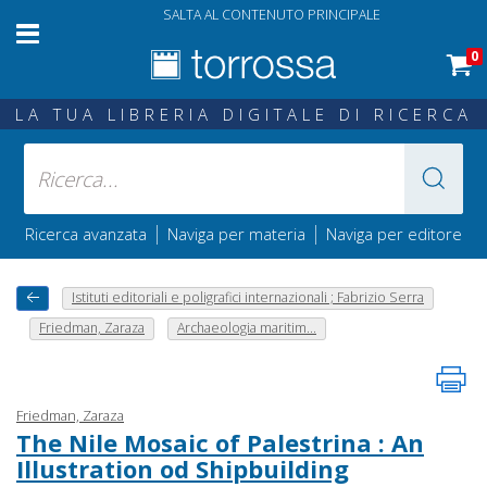
SALTA AL CONTENUTO PRINCIPALE
0
LA TUA LIBRERIA DIGITALE DI RICERCA
|
|
Ricerca avanzata
Naviga per materia
Naviga per editore
Istituti editoriali e poligrafici internazionali ; Fabrizio Serra
Friedman, Zaraza
Archaeologia maritim...
Friedman, Zaraza
The Nile Mosaic of Palestrina : An
Illustration od Shipbuilding