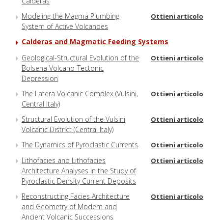
Calderas
Modeling the Magma Plumbing
Ottieni articolo
System of Active Volcanoes
Calderas and Magmatic Feeding Systems
Geological-Structural Evolution of the
Ottieni articolo
Bolsena Volcano-Tectonic
Depression
The Latera Volcanic Complex (Vulsini,
Ottieni articolo
Central Italy)
Structural Evolution of the Vulsini
Ottieni articolo
Volcanic District (Central Italy)
The Dynamics of Pyroclastic Currents
Ottieni articolo
Lithofacies and Lithofacies
Ottieni articolo
Architecture Analyses in the Study of
Pyroclastic Density Current Deposits
Reconstructing Facies Architecture
Ottieni articolo
and Geometry of Modern and
Ancient Volcanic Successions