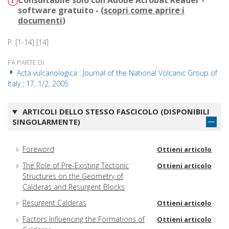
Consultabile solo con Adobe Acrobat Reader -
software gratuito - (
scopri come aprire i
documenti
)
P. [1-14] [14]
FA PARTE DI
Acta vulcanologica : Journal of the National Volcanic Group of
Italy : 17, 1/2, 2005
ARTICOLI DELLO STESSO FASCICOLO (DISPONIBILI
SINGOLARMENTE)
Foreword
Ottieni articolo
The Role of Pre-Existing Tectonic
Ottieni articolo
Structures on the Geometry of
Calderas and Resurgent Blocks
Resurgent Calderas
Ottieni articolo
Factors Influencing the Formations of
Ottieni articolo