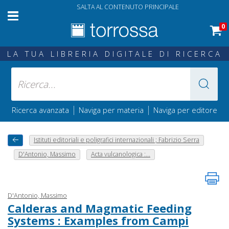
SALTA AL CONTENUTO PRINCIPALE
0
LA TUA LIBRERIA DIGITALE DI RICERCA
|
|
Ricerca avanzata
Naviga per materia
Naviga per editore
Istituti editoriali e poligrafici internazionali ; Fabrizio Serra
D'Antonio, Massimo
Acta vulcanologica :...
D'Antonio, Massimo
Calderas and Magmatic Feeding
Systems : Examples from Campi