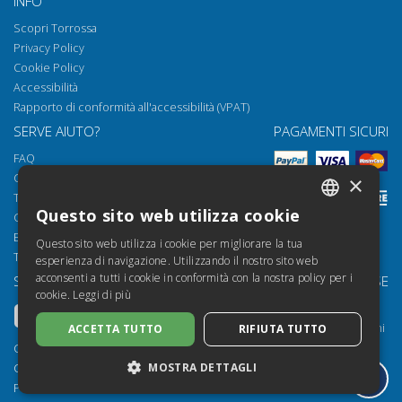
INFO
Scopri Torrossa
Privacy Policy
Cookie Policy
Accessibilità
Rapporto di conformità all'accessibilità (VPAT)
SERVE AIUTO?
PAGAMENTI SICURI
FAQ
Come aprire i nostri documenti
×
Torrossa Reader
Questo sito web utilizza cookie
Condizioni d'uso
ITALIAN
Email:
helpdesk@torrossa.com
Questo sito web utilizza i cookie per migliorare la tua
SPANISH
Tel:
+39 055 5018800
esperienza di navigazione. Utilizzando il nostro sito web
acconsenti a tutti i cookie in conformità con la nostra policy per i
SEGUICI SU
LE NOSTRE RISORSE
FRENCH
cookie.
Leggi di più
Torrossa Info
ENGLISH
Torrossa per Istituzioni
ACCETTA TUTTO
RIFIUTA TUTTO
GERMAN
Torrossa Open
Copyright 2000-2026
Library Services
MOSTRA DETTAGLI
Casalini Libri
Publisher Services
P.IVA IT03106600483