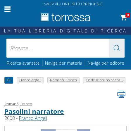
SALTA AL CONTENUTO PRINCIPALE
0
LA TUA LIBRERIA DIGITALE DI RICERCA
|
|
Ricerca avanzata
Naviga per materia
Naviga per editore
Franco Angeli
Romanò, Franco
Costruzioni psicoana...
Romanò, Franco
Pasolini narratore
2008 -
Franco Angeli