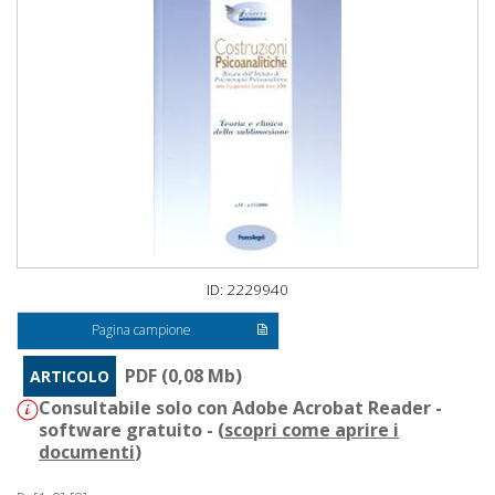
ID: 2229940
Pagina campione
PDF (0,08 Mb)
ARTICOLO
Consultabile solo con Adobe Acrobat Reader -
software gratuito - (
scopri come aprire i
documenti
)