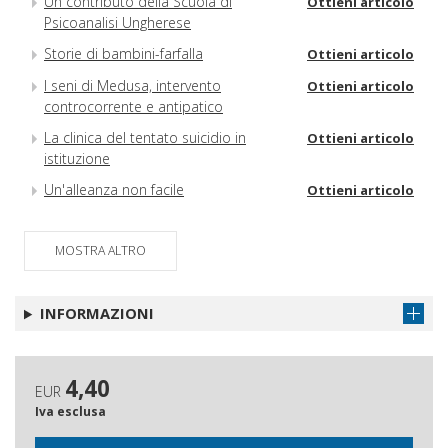
Un contributo della Scuola di
Ottieni articolo
Psicoanalisi Ungherese
Storie di bambini-farfalla
Ottieni articolo
I seni di Medusa, intervento
Ottieni articolo
controcorrente e antipatico
La clinica del tentato suicidio in
Ottieni articolo
istituzione
Un'alleanza non facile
Ottieni articolo
MOSTRA ALTRO
INFORMAZIONI
4,40
EUR
Iva esclusa