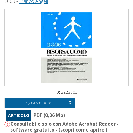
2003 -
Franco Angeli
ID: 2223803
Pagina campione
PDF (0,06 Mb)
ARTICOLO
Consultabile solo con Adobe Acrobat Reader -
software gratuito - (
scopri come aprire i