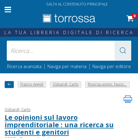
SALTA AL CONTENUTO PRINCIPALE
0
LA TUA LIBRERIA DIGITALE DI RICERCA
|
|
Ricerca avanzata
Naviga per materia
Naviga per editore
Franco Angeli
Odoardi, Carlo
Risorsa uomo. Fascic...
Odoardi, Carlo
Le opinioni sul lavoro
imprenditoriale : una ricerca su
studenti e genitori