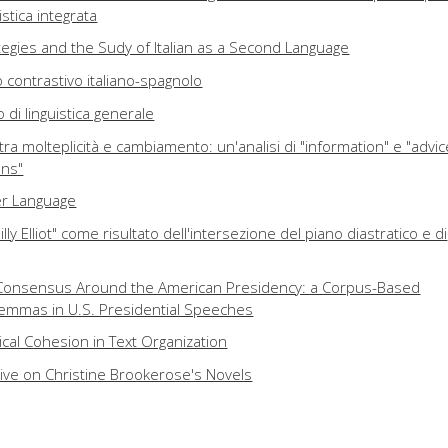
stica integrata
gies and the Sudy of Italian as a Second Language
 contrastivo italiano-spagnolo
o di linguistica generale
 tra molteplicità e cambiamento: un'analisi di "information" e "advic
uns"
er Language
"Billy Elliot" come risultato dell'intersezione del piano diastratico e di
 Consensus Around the American Presidency: a Corpus-Based
 Lemmas in U.S. Presidential Speeches
ical Cohesion in Text Organization
tive on Christine Brookerose's Novels
 uno sguardo a "The Turn of the Screw" e "Billy Budd" di Benjamin