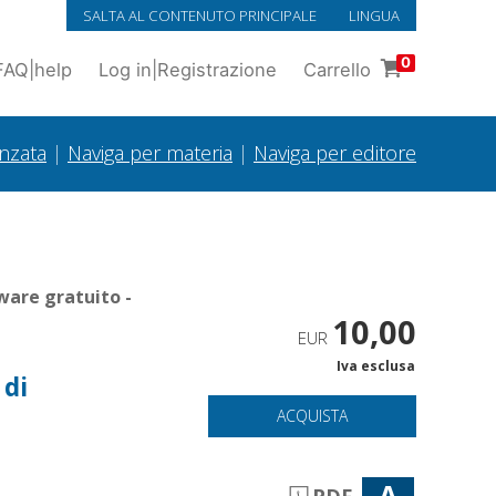
SALTA AL CONTENUTO PRINCIPALE
LINGUA
0
FAQ
|
help
Log in
|
Registrazione
Carrello
anzata
|
Naviga per materia
|
Naviga per editore
ware gratuito -
10,00
EUR
Iva esclusa
 di
ACQUISTA
A