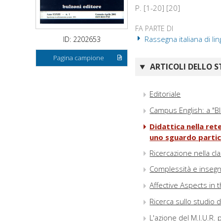
P. [1-20] [20]
FA PARTE DI
Rassegna italiana di lin
ID: 2202653
Pagina campione
ARTICOLI DELLO S
Editoriale
Campus English: a "B
Didattica nella ret
uno sguardo partico
Ricercazione nella cl
Complessità e insegn
Affective Aspects in
Ricerca sullo studio d
L'azione del M.I.U.R. 