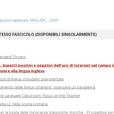
guistica applicata. MAG./DIC., 2005
TESSO FASCICOLO (DISPONIBILI SINGOLARMENTE)
lended" Project
e. Aspetti positivi e negativi dell'uso di Internet nel campo 
lare alla lingua inglese
asse di lingua: il modello sperimentale
amento delle lingue straniere: ripensare un paradigma
 the Language Classroom: Focus on the Teacher
ella L2 nella scuola primaria
per la tutela delle minoranze linguistiche storiche - Prospettive pe