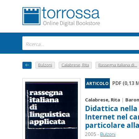
Bulzoni
Calabrese, Rita
Rassegna italiana di...
PDF (0,13 
ARTICOLO
Calabrese, Rita
|
Baron
Didattica nella 
Internet nel c
particolare all
2005 -
Bulzoni