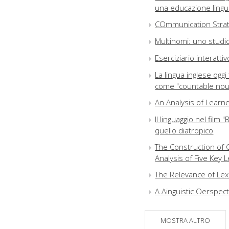
una educazione lingui
COmmunication Strate
Multinomi: uno studio
Eserciziario interattiv
La lingua inglese oggi
come "countable no
An Analysis of Learn
Il linguaggio nel film 
quello diatropico
The Construction of
Analysis of Five Key
The Relevance of Lex
A Ainguistic Oerspec
Il libretto traditore:
Britten
MOSTRA ALTRO