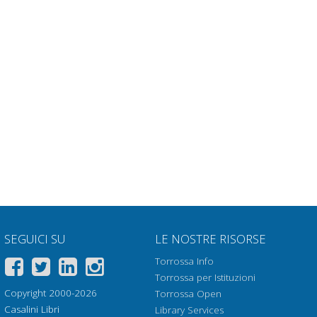
SEGUICI SU
LE NOSTRE RISORSE
Torrossa Info
Torrossa per Istituzioni
Copyright 2000-2026
Torrossa Open
Casalini Libri
Library Services