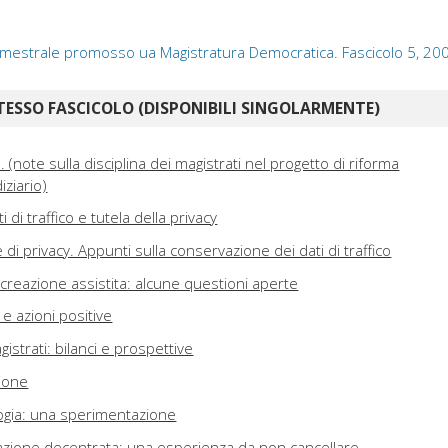
bimestrale promosso ua Magistratura Democratica. Fascicolo 5, 20
TESSO FASCICOLO (DISPONIBILI SINGOLARMENTE)
. (note sulla disciplina dei magistrati nel progetto di riforma
iziario)
 di traffico e tutela della privacy
di privacy. Appunti sulla conservazione dei dati di traffico
rocreazione assistita: alcune questioni aperte
e azioni positive
istrati: bilanci e prospettive
zione
ogia: una sperimentazione
azione decentrata: una esperienza da non cancellare