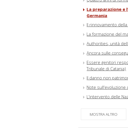
La preparazione e 
Germania
Il rinnovamento della
La formazione del ma
Authorities, unità del
Ancora sulle consegue
Essere genitori respo
Tribunale di Catania)
Il danno non patrimoni
Note sull'evoluzione d
L'intervento delle Naz
MOSTRA ALTRO