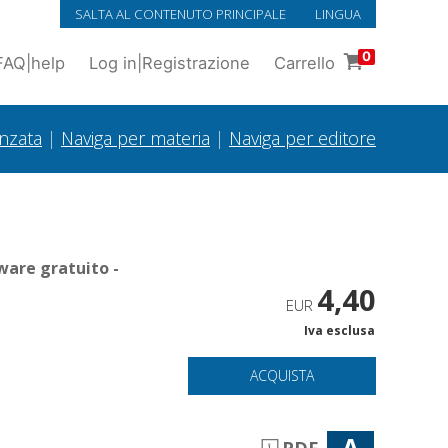
SALTA AL CONTENUTO PRINCIPALE
LINGUA
0
FAQ
|
help
Log in
|
Registrazione
Carrello
anzata
|
Naviga per materia
|
Naviga per editore
ware gratuito -
4,40
EUR
Iva esclusa
ACQUISTA
A