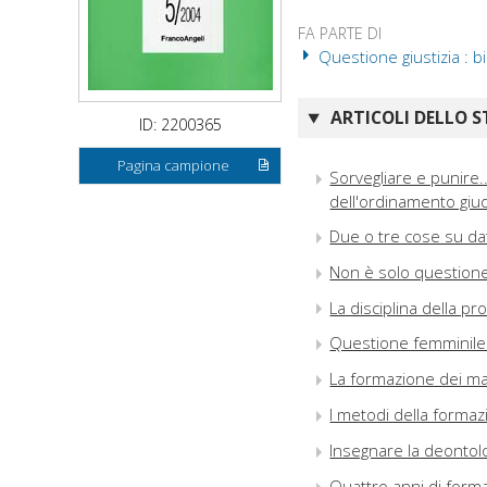
FA PARTE DI
Questione giustizia : 
ARTICOLI DELLO S
ID: 2200365
Pagina campione
Sorvegliare e punire..
dell'ordinamento giud
Due o tre cose su dati
Non è solo questione 
La disciplina della p
Questione femminile 
La formazione dei mag
I metodi della forma
Insegnare la deontol
Quattro anni di form