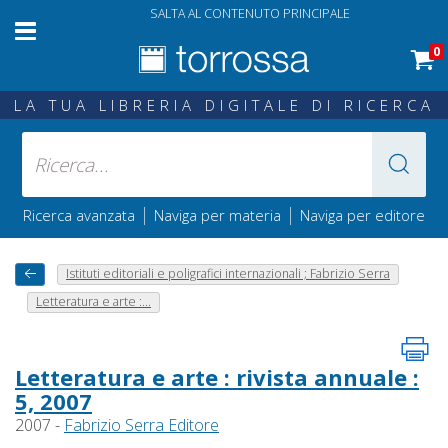
SALTA AL CONTENUTO PRINCIPALE
0
LA TUA LIBRERIA DIGITALE DI RICERCA
|
|
Ricerca avanzata
Naviga per materia
Naviga per editore
Istituti editoriali e poligrafici internazionali ; Fabrizio Serra
Letteratura e arte :...
Letteratura e arte : rivista annuale :
5, 2007
2007 -
Fabrizio Serra Editore