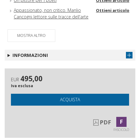
Un pittore per i poeti
Ottieni articolo
Appassionato, non critico. Manlio
Ottieni articolo
Cancogni lettore sulle tracce dell'arte
MOSTRA ALTRO
INFORMAZIONI
495,00
EUR
Iva esclusa
ACQUISTA
F
PDF
FASCICOLO