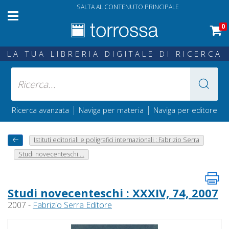
SALTA AL CONTENUTO PRINCIPALE
0
LA TUA LIBRERIA DIGITALE DI RICERCA
|
|
Ricerca avanzata
Naviga per materia
Naviga per editore
Istituti editoriali e poligrafici internazionali ; Fabrizio Serra
Studi novecenteschi....
Studi novecenteschi : XXXIV, 74, 2007
2007 -
Fabrizio Serra Editore