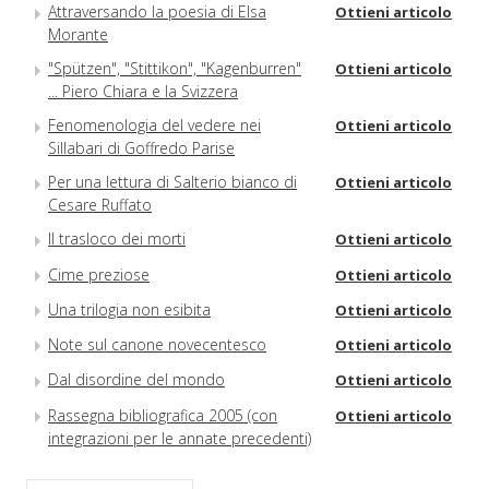
Attraversando la poesia di Elsa
Ottieni articolo
Morante
"Spützen", "Stittikon", "Kagenburren"
Ottieni articolo
... Piero Chiara e la Svizzera
Fenomenologia del vedere nei
Ottieni articolo
Sillabari di Goffredo Parise
Per una lettura di Salterio bianco di
Ottieni articolo
Cesare Ruffato
Il trasloco dei morti
Ottieni articolo
Cime preziose
Ottieni articolo
Una trilogia non esibita
Ottieni articolo
Note sul canone novecentesco
Ottieni articolo
Dal disordine del mondo
Ottieni articolo
Rassegna bibliografica 2005 (con
Ottieni articolo
integrazioni per le annate precedenti)