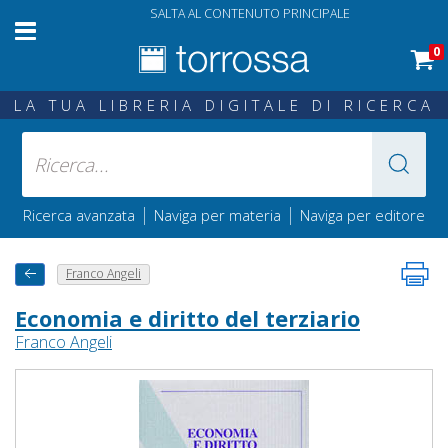
SALTA AL CONTENUTO PRINCIPALE
0
LA TUA LIBRERIA DIGITALE DI RICERCA
|
|
Ricerca avanzata
Naviga per materia
Naviga per editore
Franco Angeli
Economia e diritto del terziario
Franco Angeli