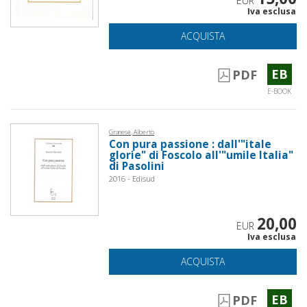
EUR
Iva esclusa
ACQUISTA
EB
PDF
E-BOOK
Granese, Alberto
Con pura passione : dall'"itale
glorie" di Foscolo all'"umile Italia"
di Pasolini
2016 - Edisud
20,00
EUR
Iva esclusa
ACQUISTA
EB
PDF