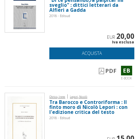
"Di te pensando,/a palpitar mi
sveglio" : dittici letterari da
Alfieri a Gadda
2018 - Edisud
20,00
EUR
Iva esclusa
ACQUISTA
EB
PDF
E-BOOK
|
Chirico, Irene
Lepori, Nicolò
Tra Barocco e Controriforma : Il
finto moro di Nicolò Lepori : con
l'edizione critica del testo
2018 - Edisud
15,00