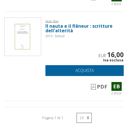
E-BOOK
Giulio, Rosa
Il nauta e il flâneur : scritture
dell'alterità
2013 - Edisud
16,00
EUR
Iva esclusa
ACQUISTA
EB
PDF
E-BOOK
Pagina 1 di 1