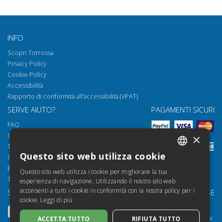
INFO
Scopri Torrossa
Privacy Policy
Cookie Policy
Accessibilità
Rapporto di conformità all'accessibilità (VPAT)
SERVE AIUTO?
PAGAMENTI SICURI
FAQ
Come aprire i nostri documenti
×
Torrossa Reader
Questo sito web utilizza cookie
Condizioni d'uso
ITALIAN
Email:
helpdesk@torrossa.com
Questo sito web utilizza i cookie per migliorare la tua
SPANISH
Tel:
+39 055 5018800
esperienza di navigazione. Utilizzando il nostro sito web
acconsenti a tutti i cookie in conformità con la nostra policy per i
SEGUICI SU
LE NOSTRE RISORSE
FRENCH
cookie.
Leggi di più
Torrossa Info
ENGLISH
Torrossa per Istituzioni
ACCETTA TUTTO
RIFIUTA TUTTO