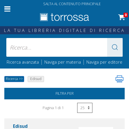
SALTA AL CONTENUTO PRINCIPALE
0
LA TUA LIBRERIA DIGITALE DI RICERCA
|
|
Ricerca avanzata
Naviga per materia
Naviga per editore
Ricerca
>>
Edisud
FILTRA PER
Pagina 1 di 1
Edisud