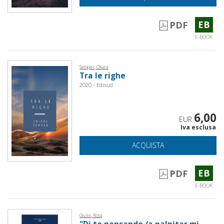
EB
PDF
E-BOOK
Semper, Chiara
Tra le righe
2020 - Edisud
6,00
EUR
Iva esclusa
ACQUISTA
EB
PDF
E-BOOK
Giulio, Rosa