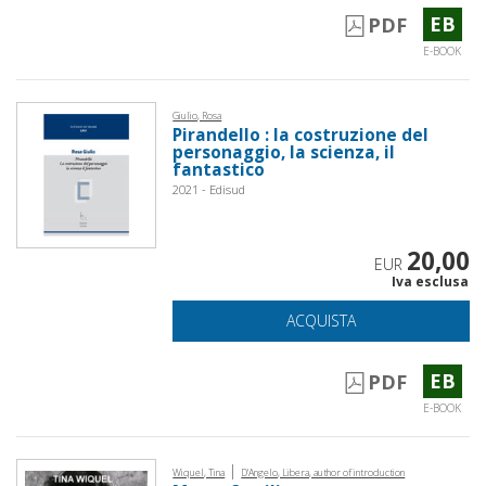
EB
PDF
E-BOOK
Giulio, Rosa
Pirandello : la costruzione del
personaggio, la scienza, il
fantastico
2021 - Edisud
20,00
EUR
Iva esclusa
ACQUISTA
EB
PDF
E-BOOK
|
Wiquel, Tina
D'Angelo, Libera, author of introduction