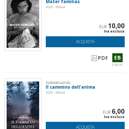
Mater familias
2020 - Edisud
10,00
EUR
Iva esclusa
ACQUISTA
EB
PDF
E-BOOK
Prudenzano, Luigi Pio.
Il cammino dell'anima
2020 - Edisud
6,00
EUR
Iva esclusa
ACQUISTA