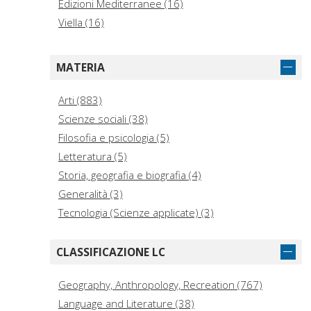
Edizioni Mediterranee (16)
Viella (16)
Greenwood Press (13)
Hoepli (13)
MATERIA
Berghahn Books (13)
Universidad del Valle (13)
Arti (883)
Lexington Books (11)
Scienze sociali (38)
John Wiley et Sons Ltd. (9)
Filosofia e psicologia (5)
Wiley-VCH (9)
Letteratura (5)
British Film Institute (8)
Storia, geografia e biografia (4)
Luigi Pellegrini (8)
Generalità (3)
Tecnologia (Scienze applicate) (3)
CLASSIFICAZIONE LC
Geography, Anthropology, Recreation (767)
Language and Literature (38)