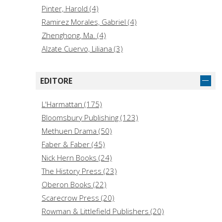
Pinter, Harold (4)
Ramirez Morales, Gabriel (4)
Zhenghong, Ma. (4)
Alzate Cuervo, Liliana (3)
Andrieu, Gilbert (3)
Arnaud, Pierre (3)
EDITORE
Brancaleone, David (3)
Chauvet, Didier (3)
L'Harmattan (175)
Guthals, Sarah (3)
Bloomsbury Publishing (123)
Ibsen, Henrik (3)
Methuen Drama (50)
LoBrutto, Vincent (3)
Faber & Faber (45)
Porter, David L. (3)
Nick Hern Books (24)
QUIDU, Matthieu (3)
The History Press (23)
Oberon Books (22)
Scarecrow Press (20)
Rowman & Littlefield Publishers (20)