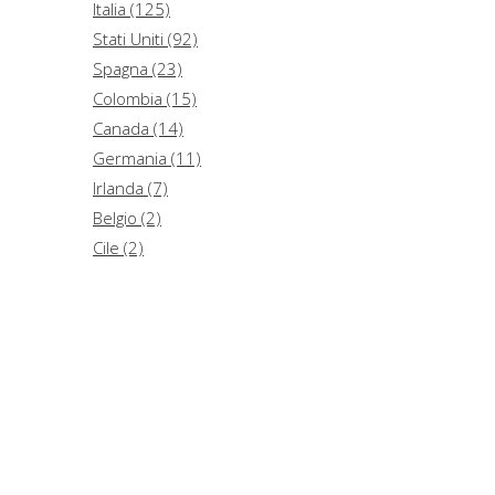
Italia (125)
Stati Uniti (92)
Spagna (23)
Colombia (15)
Canada (14)
Germania (11)
Irlanda (7)
Belgio (2)
Cile (2)
Argentina (1)
Australia (1)