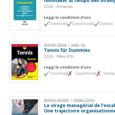
filmmaker al tempo dell'Intelli
2026 - Armando
Leggi le condizioni d'uso
Download
Copia/incolla
Stampa
|
McEnroe, Patrick
Levey, Jon.
Tennis für Dummies
2026 - Wiley-VCH
Leggi le condizioni d'uso
Download
Copia/Incolla
Stamp
|
Rogeaux, Augustin
Hoibian, Olivier
Le virage managérial de l'esca
Une trajectoire organisationn