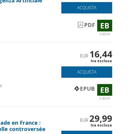
genza Artificiale
ACQUISTA
EB
PDF
E-BOOK
16,44
EUR
Iva esclusa
ACQUISTA
a
EB
EPUB
E-BOOK
29,99
EUR
lade en France :
Iva esclusa
elle controversée