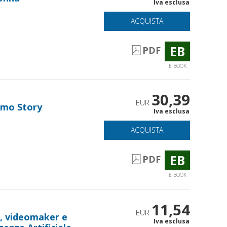
Iva esclusa
ACQUISTA
EB
PDF
E-BOOK
30,39
EUR
omo Story
Iva esclusa
ACQUISTA
EB
PDF
E-BOOK
11,54
EUR
i, videomaker e
Iva esclusa