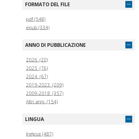
FORMATO DEL FILE
pdf (548)
epub (334)
ANNO DI PUBBLICAZIONE
2026 (20)
2025 (76)
2024 (67)
2019-2023 (209)
2009-2018 (357)
Altri anni (154)
LINGUA
Inglese (487)