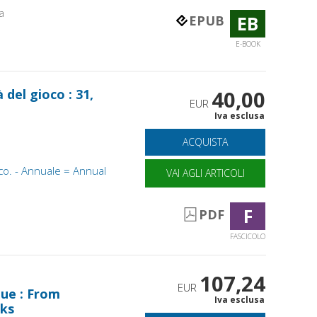
a
EB
EPUB
E-BOOK
à del gioco : 31,
40,00
EUR
Iva esclusa
ACQUISTA
ioco. - Annuale = Annual
VAI AGLI ARTICOLI
F
PDF
FASCICOLO
107,24
EUR
gue : From
Iva esclusa
rks