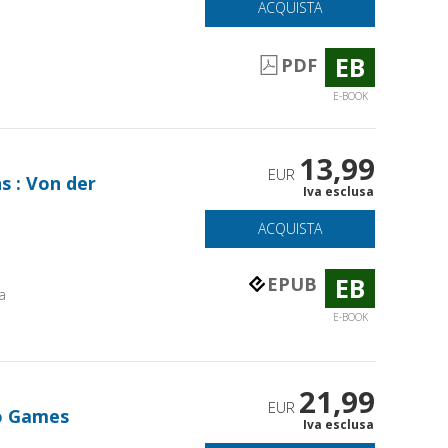
ACQUISTA
EB
PDF
E-BOOK
13,99
EUR
s : Von der
Iva esclusa
ACQUISTA
EB
EPUB
a
E-BOOK
21,99
EUR
io Games
Iva esclusa