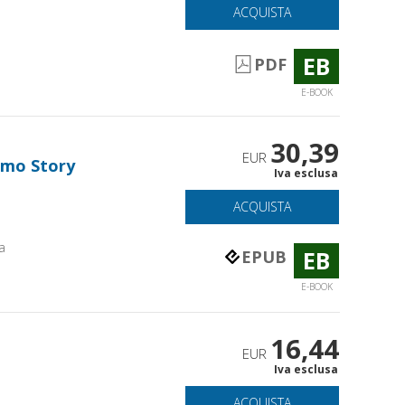
ACQUISTA
EB
PDF
E-BOOK
30,39
EUR
omo Story
Iva esclusa
ACQUISTA
a
EB
EPUB
E-BOOK
16,44
EUR
Iva esclusa
ACQUISTA