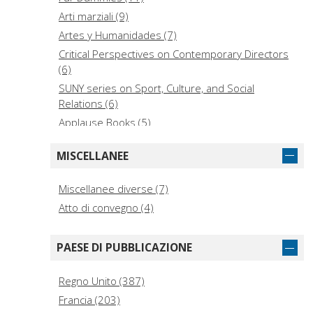
Arti marziali (9)
Artes y Humanidades (7)
Critical Perspectives on Contemporary Directors
(6)
SUNY series on Sport, Culture, and Social
Relations (6)
Applause Books (5)
Connaissance et technique (5)
MISCELLANEE
Modern Filmmakers (5)
Theatre Makers (5)
Miscellanee diverse (7)
Biography and Autobiography (4)
Atto di convegno (4)
Bloomsbury Revelations (4)
Contemporary World Issues (4)
PAESE DI PUBBLICAZIONE
Great Stage Directors (4)
Greenwood Guides to Extreme Sports (4)
Regno Unito (387)
Princeton Legacy Library (4)
Francia (203)
Questions contemporaines (4)