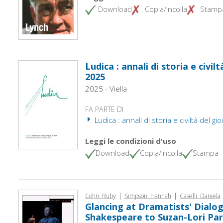
Download
Copia/Incolla
Stamp
Ludica : annali di storia e civilt
2025
2025 - Viella
FA PARTE DI
Ludica : annali di storia e civiltà del g
Leggi le condizioni d'uso
Download
Copia/incolla
Stampa
|
|
Cohn, Ruby
Simpson, Hannah
Caselli, Daniela
Glancing at Dramatists' Dialo
Shakespeare to Suzan-Lori Pa