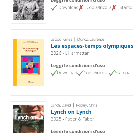
Leggi le condizioni d'uso
Download
Copia/Incolla
Stamp
|
Lecocq, Gilles
Munoz, Laurence
Les espaces-temps olympique
2026 - L'Harmattan
Leggi le condizioni d'uso
Download
Copia/incolla
Stampa
|
Lynch, David
Rodley, Chris
Lynch on Lynch
2025 - Faber & Faber
Leggi le condizioni d'uso