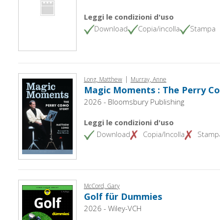
Leggi le condizioni d'uso
Download
Copia/incolla
Stampa
|
Long, Matthew
Murray, Anne
Magic Moments : The Perry C
2026 - Bloomsbury Publishing
Leggi le condizioni d'uso
Download
Copia/Incolla
Stamp
McCord, Gary
Golf für Dummies
2026 - Wiley-VCH