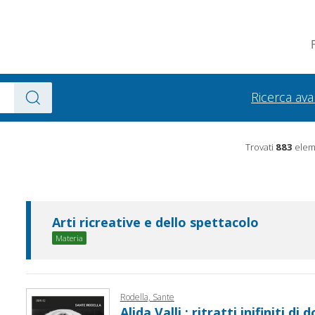
Ricerca av
Trovati
883
eleme
Arti ricreative e dello spettacolo
Materia
Rodella, Sante
Alida Valli : ritratti inifiniti di