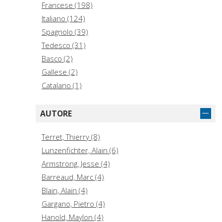
Francese (198)
Italiano (124)
Spagnolo (39)
Tedesco (31)
Basco (2)
Gallese (2)
Catalano (1)
AUTORE
Terret, Thierry (8)
Lunzenfichter, Alain (6)
Armstrong, Jesse (4)
Barreaud, Marc (4)
Blain, Alain (4)
Gargano, Pietro (4)
Hanold, Maylon (4)