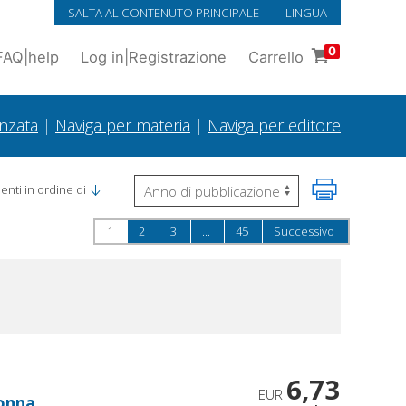
SALTA AL CONTENUTO PRINCIPALE
LINGUA
0
FAQ
|
help
Log in
|
Registrazione
Carrello
anzata
|
Naviga per materia
|
Naviga per editore
nti in ordine di
1
2
3
...
45
Successivo
6,73
EUR
 donna