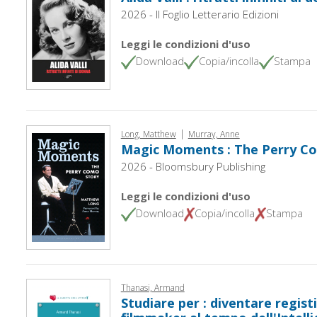
2026 - Il Foglio Letterario Edizioni
Leggi le condizioni d'uso
Download
Copia/incolla
Stampa
|
Long, Matthew
Murray, Anne
Magic Moments : The Perry C
2026 - Bloomsbury Publishing
Leggi le condizioni d'uso
Download
Copia/incolla
Stampa
Thanasi, Armand
Studiare per : diventare regist