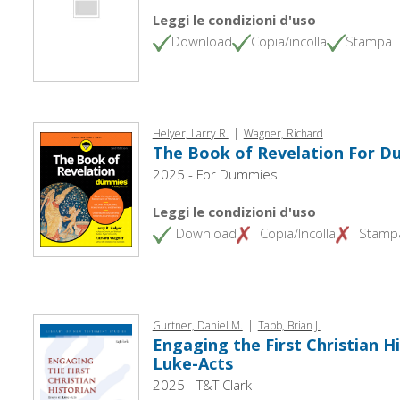
Leggi le condizioni d'uso
Download
Copia/incolla
Stampa
|
Helyer, Larry R.
Wagner, Richard
The Book of Revelation For 
2025 - For Dummies
Leggi le condizioni d'uso
Download
Copia/Incolla
Stamp
|
Gurtner, Daniel M.
Tabb, Brian J.
Engaging the First Christian Hi
Luke-Acts
2025 - T&T Clark