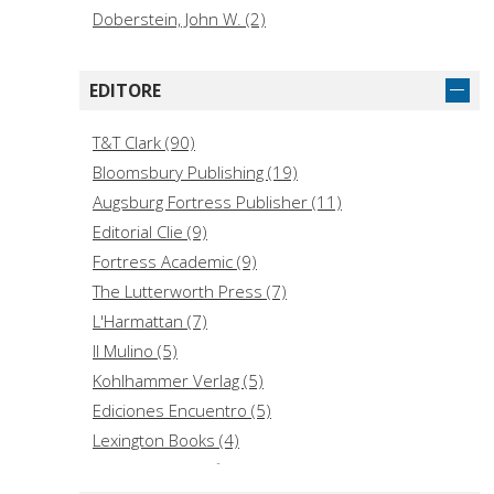
Doberstein, John W. (2)
Franco Martínez, César Augusto (2)
Grindheim, Sigurd (2)
EDITORE
Gurtner, Daniel M. (2)
Horsley, Richard A. (2)
T&T Clark (90)
Lapierre, Francis (2)
Bloomsbury Publishing (19)
Le Donne, Anthony (2)
Augsburg Fortress Publisher (11)
Minguzzi Gianuizzi, Teresa (2)
Editorial Clie (9)
Nelson, John D. (2)
Fortress Academic (9)
Rieske, Susan M. (2)
The Lutterworth Press (7)
L'Harmattan (7)
Il Mulino (5)
Kohlhammer Verlag (5)
Ediciones Encuentro (5)
Lexington Books (4)
Rowman & Littlefield Publishers (4)