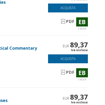
ies
ACQUISTA
EB
PDF
E-BOOK
89,37
EUR
getical Commentary
Iva esclusa
ACQUISTA
EB
PDF
E-BOOK
89,37
EUR
uses
Iva esclusa