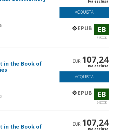
Iva esclusa
ACQUISTA
a
EB
EPUB
E-BOOK
107,24
EUR
t in the Book of
Iva esclusa
ies
ACQUISTA
EB
EPUB
a
E-BOOK
107,24
EUR
t in the Book of
Iva esclusa