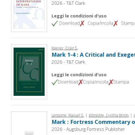
2026 - T&T Clark
Leggi le condizioni d'uso
Download
Copia/Incolla
Stamp
Keener, Craig S.
Mark 1-4 : A Critical and Exe
2026 - T&T Clark
Leggi le condizioni d'uso
Download
Copia/incolla
Stampa
|
|
Lettsome, Raquel S.
Kittredge, Cynthia Briggs
Mark : Fortress Commentary o
2026 - Augsburg Fortress Publisher