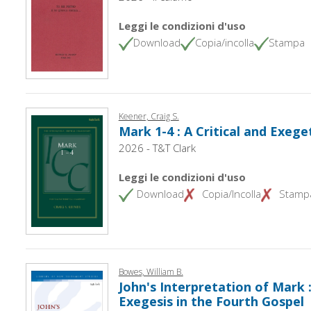
Leggi le condizioni d'uso
Download
Copia/incolla
Stampa
Keener, Craig S.
Mark 1-4 : A Critical and Exe
2026 - T&T Clark
Leggi le condizioni d'uso
Download
Copia/Incolla
Stamp
Bowes, William B.
John's Interpretation of Mark 
Exegesis in the Fourth Gospel