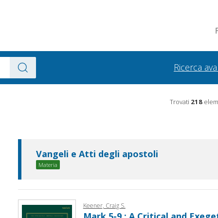
Ricerca av
Trovati
218
eleme
Vangeli e Atti degli apostoli
Materia
Keener, Craig S.
Mark 5-9 : A Critical and Exe