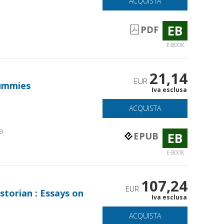
ACQUISTA
EB
PDF
E-BOOK
21,14
EUR
Dummies
Iva esclusa
ACQUISTA
a
EB
EPUB
E-BOOK
107,24
EUR
storian : Essays on
Iva esclusa
ACQUISTA