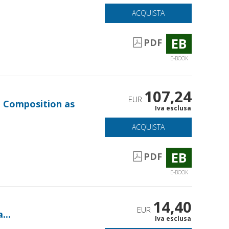
ACQUISTA
EB
PDF
E-BOOK
107,24
EUR
: Composition as
Iva esclusa
ACQUISTA
EB
PDF
E-BOOK
14,40
EUR
...
Iva esclusa