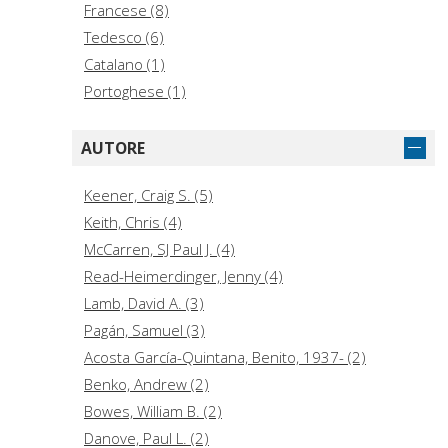
Francese (8)
Tedesco (6)
Catalano (1)
Portoghese (1)
AUTORE
Keener, Craig S. (5)
Keith, Chris (4)
McCarren, SJ Paul J. (4)
Read-Heimerdinger, Jenny (4)
Lamb, David A. (3)
Pagán, Samuel (3)
Acosta García-Quintana, Benito, 1937- (2)
Benko, Andrew (2)
Bowes, William B. (2)
Danove, Paul L. (2)