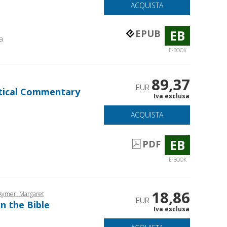
ACQUISTA
EB
EPUB
a
E-BOOK
89,37
EUR
getical Commentary
Iva esclusa
ACQUISTA
EB
PDF
E-BOOK
18,86
Aymer, Margaret
EUR
n the Bible
Iva esclusa