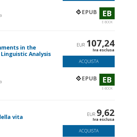
EB
EPUB
a
E-BOOK
107,24
EUR
mments in the
Iva esclusa
 Linguistic Analysis
ACQUISTA
EB
EPUB
a
E-BOOK
9,62
EUR
ella vita
Iva esclusa
ACQUISTA