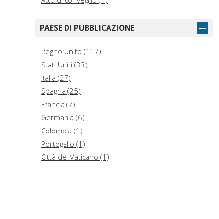
Atto di convegno (1)
(1)
Biblioteca de Teología Actual (1)
PAESE DI PUBBLICAZIONE
Biblioteca della Rivista di storia e letteratura
religiosa. Studi (1)
Regno Unito (117)
Biblioteca di ricerche linguistiche e filologiche (1)
Stati Uniti (33)
Ciencias humanas (1)
Italia (27)
Cuadernos de frontera (1)
Spagna (25)
Earth Bible Commentary (1)
Francia (7)
Germania (6)
Colombia (1)
Portogallo (1)
Città del Vaticano (1)