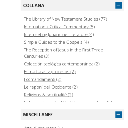
COLLANA
The Library of New Testament Studies (77)
International Critical Commentary (5)
Interpreting Johannine Literature (4)
Simple Guides to the Gospels (4)
The Reception of Jesus in the First Three
Centuries (3)
Colección teológica contemporánea (2)
Estructuras y procesos (2)
I comandamenti (2)
Le ragioni dell'Occidente (2)
Religions & spiritualité (2)
Religions & spiritualité : Série universitaire (2)
Voci (2)
MISCELLANEE
Archivum Gregorianum (1)
Associazione culturale "Antonio Rosmini" - Trento