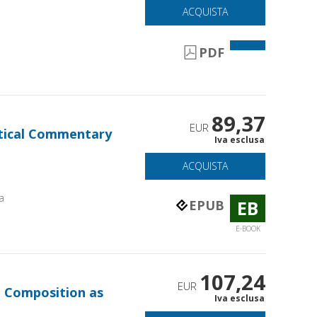
ACQUISTA
PDF
89,37
EUR
getical Commentary
Iva esclusa
ACQUISTA
a
EB
EPUB
E-BOOK
107,24
EUR
: Composition as
Iva esclusa