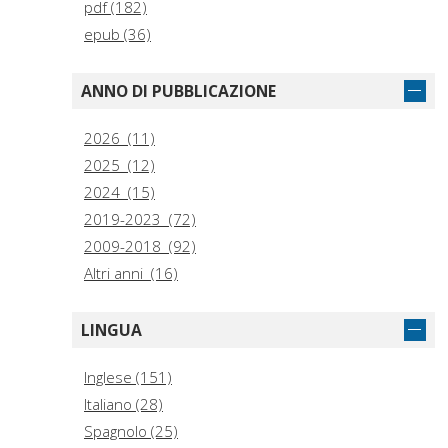
pdf (182)
epub (36)
ANNO DI PUBBLICAZIONE
2026 (11)
2025 (12)
2024 (15)
2019-2023 (72)
2009-2018 (92)
Altri anni (16)
LINGUA
Inglese (151)
Italiano (28)
Spagnolo (25)