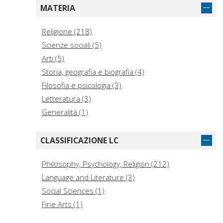
ISD (3)
MATERIA
Mauro Pagliai Editore (2)
Polistampa (2)
Religione (218)
Editorial Sepha (2)
Scienze sociali (5)
Trotta Editorial (2)
Arti (5)
EUNSA - Ediciones Universidad de Navarra (2)
Storia, geografia e biografia (4)
If Press (1)
Filosofia e psicologia (3)
TAB edizioni (1)
Letteratura (3)
Generalità (1)
CLASSIFICAZIONE LC
Philosophy, Psychology, Religion (212)
Language and Literature (3)
Social Sciences (1)
Fine Arts (1)