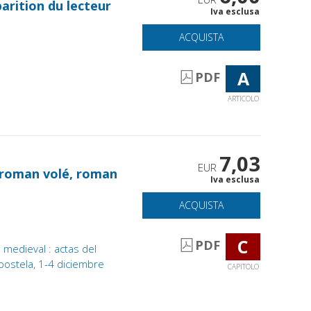
arition du lecteur
Iva esclusa
ACQUISTA
A
PDF
ARTICOLO
7,03
EUR
: roman volé, roman
Iva esclusa
ACQUISTA
C
PDF
 medieval : actas del
postela, 1-4 diciembre
CAPITOLO