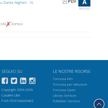
A
PDF
u Dante Alighieri : VI,
ARTICOLO
olla
Stampa
SEGUICI SU
LE NOSTRE RISORSE
Torrossa Info
Torrossa per Istituzioni
Copyright 2000-2026
Torrossa Open
Casalini Libri
Library Services
P.IVA IT03106600483
Publisher Services