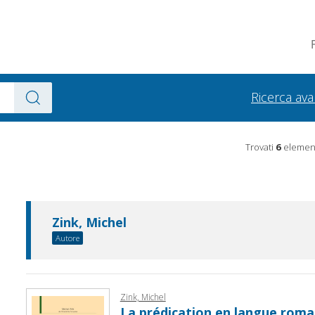
Ricerca av
Trovati
6
element
Zink, Michel
Autore
Zink, Michel
La prédication en langue roma