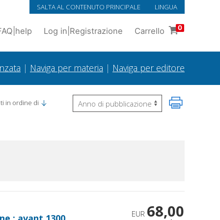
SALTA AL CONTENUTO PRINCIPALE
LINGUA
0
FAQ
|
help
Log in
|
Registrazione
Carrello
anzata
|
Naviga per materia
|
Naviga per editore
i in ordine di
68,00
EUR
ne : avant 1300