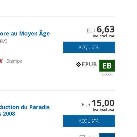
6,63
EUR
klore au Moyen Âge
Iva esclusa
iXX)
ACQUISTA
Stampa
EB
EPUB
E-BOOK
15,00
EUR
duction du Paradis
Iva esclusa
s 2008
ACQUISTA