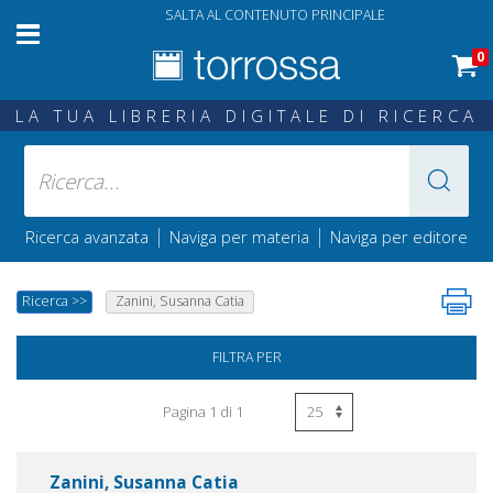
SALTA AL CONTENUTO PRINCIPALE
0
LA TUA LIBRERIA DIGITALE DI RICERCA
|
|
Ricerca avanzata
Naviga per materia
Naviga per editore
Ricerca
>>
Zanini, Susanna Catia
FILTRA PER
Pagina 1 di 1
Zanini, Susanna Catia