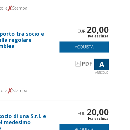
olla
Stampa
20,00
EUR
porto tra socio e
Iva esclusa
ella regolare
emblea
ACQUISTA
A
PDF
ARTICOLO
olla
Stampa
20,00
EUR
cio di una S.r.l. e
Iva esclusa
del medesimo
e
ACQUISTA