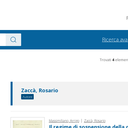
Ricerca av
Trovati
4
element
Zaccà, Rosario
Autore
|
Massimiliano, Arrigo
Zaccà, Rosario
Il regime di sospensione della 