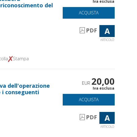
Iva esclusa
 riconoscimento del
ACQUISTA
A
PDF
ARTICOLO
olla
Stampa
20,00
EUR
va dell'operazione
Iva esclusa
e i conseguenti
ACQUISTA
A
PDF
ARTICOLO