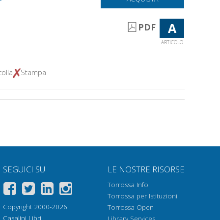
A
PDF
ARTICOLO
olla
Stampa
SEGUICI SU
LE NOSTRE RISORSE
Torrossa Info
Torrossa per Istituzioni
Copyright 2000-2026
Torrossa Open
Casalini Libri
Library Services