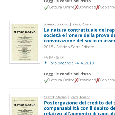
Leggi le condizioni d'uso
Lettura Online
Download
Copia/inc
|
Lorenzo, Giacomo
Zaccà, Rosario
La natura contrattuale del rap
società e l'onere della prova d
convocazione del socio in ass
2018 - Fabrizio Serra Editore
FA PARTE DI
Foro padano : 74, 4, 2018
Leggi le condizioni d'uso
Lettura Online
Download
Copia/inc
|
Castoldi, Stefano
Zaccà, Rosario
Postergazione del credito del so
compensabilità con il debito 
relativo all'aumento di capital