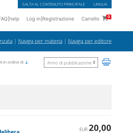
SALTA AL CONTENUTO PRINCIPALE
LINGUA
0
FAQ
|
help
Log in
|
Registrazione
Carrello
anzata
|
Naviga per materia
|
Naviga per editore
i in ordine di
20,00
EUR
delibera