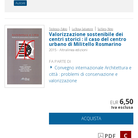
Autore
|
|
Tedesco, Fabio
La Rosa, Salvatore
Sulfaro, Nino
Valorizzazione sostenibile dei
centri storici : il caso del centro
urbano di Militello Rosmarino
2015 - Altralinea edizioni
FA PARTE DI
Convegno internazionale Architettura e
città : problemi di conservazione e
valorizzazione
6,50
EUR
Iva esclusa
ACQUISTA
C
PDF