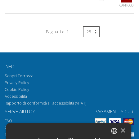
CAPITOLO
Pagina 1 di 1
INFO
Scopri Torrossa
Privacy Policy
Cookie Policy
Accessibilità
Rapporto di conformità all'accessibilità (VPAT)
SERVE AIUTO?
PAGAMENTI SICURI
FAQ
Come aprire i nostri documenti
×
Torrossa Reader