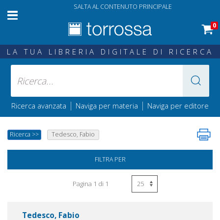
SALTA AL CONTENUTO PRINCIPALE
0
LA TUA LIBRERIA DIGITALE DI RICERCA
|
|
Ricerca avanzata
Naviga per materia
Naviga per editore
Ricerca
>>
Tedesco, Fabio
FILTRA PER
Pagina 1 di 1
Tedesco, Fabio