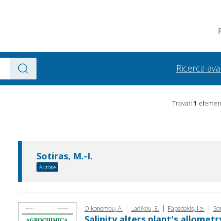
Ricerca av
Trovati
1
element
Sotiras, M.-I.
Autore
|
|
|
Oikono­mou, A.
Ladikou, E.
Papadakis, I.e.
Sot
Salinity alters plant's allomet