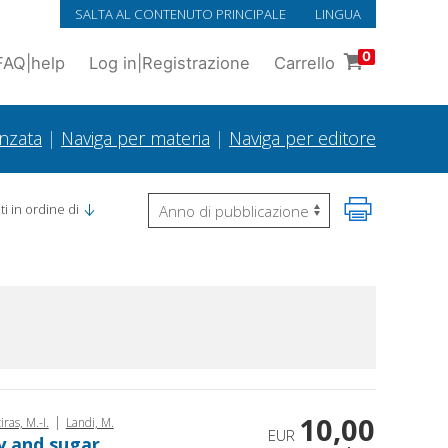
SALTA AL CONTENUTO PRINCIPALE
LINGUA
0
FAQ
|
help
Log in
|
Registrazione
Carrello
anzata
|
Naviga per materia
|
Naviga per editore
i in ordine di
10,00
|
iras, M.-I.
Landi, M.
EUR
ry and sugar