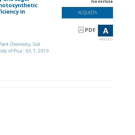
Iva esclusa
hotosynthetic
iciency in
ACQUISTA
A
PDF
ARTICOLO
Plant Chemistry, Soil
ity of Pisa : 63, 1, 2019