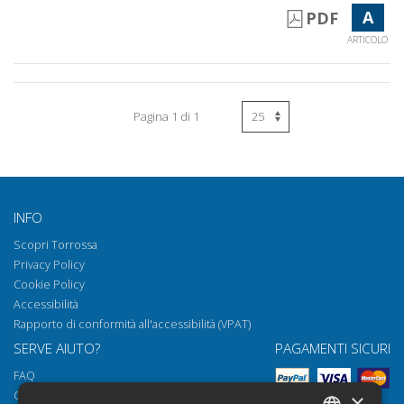
A
PDF
ARTICOLO
Pagina 1 di 1
INFO
Scopri Torrossa
Privacy Policy
Cookie Policy
Accessibilità
Rapporto di conformità all'accessibilità (VPAT)
SERVE AIUTO?
PAGAMENTI SICURI
FAQ
Come aprire i nostri documenti
×