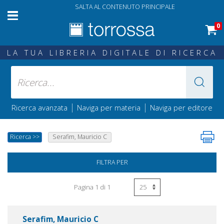
SALTA AL CONTENUTO PRINCIPALE
0
LA TUA LIBRERIA DIGITALE DI RICERCA
|
|
Ricerca avanzata
Naviga per materia
Naviga per editore
Ricerca
>>
Serafim, Mauricio C
FILTRA PER
Pagina 1 di 1
Serafim, Mauricio C