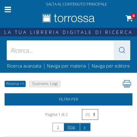
SALTA AL CONTENUTO PRINCIPALE
0
LA TUA LIBRERIA DIGITALE DI RICERCA
|
|
Ricerca avanzata
Naviga per materia
Naviga per editore
Ricerca
>>
Scorrano, Luigi
FILTRA PER
Pagina 1 di 2
1
Fine
»