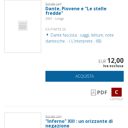
Scorrano, Luigi
Dante, Piovene e "Le stelle
fredde"
2001 - Longo
FA PARTE DI
Dante fascista : saggi, letture, note
dantesche. - ( L'interprete ; 68)
12,00
EUR
Iva esclusa
ACQUISTA
C
PDF
CAPITOLO
Scorrano, Luigi
"Inferno" XIII : un orizzonte di
negazione