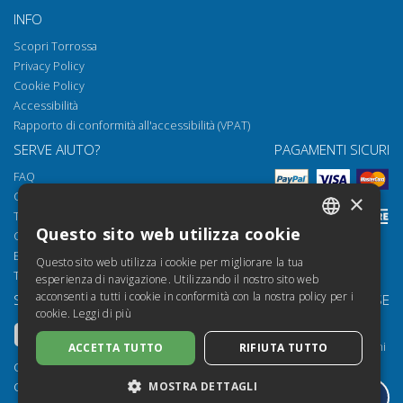
INFO
Scopri Torrossa
Privacy Policy
Cookie Policy
Accessibilità
Rapporto di conformità all'accessibilità (VPAT)
SERVE AIUTO?
PAGAMENTI SICURI
FAQ
Come aprire i nostri documenti
×
Torrossa Reader
Questo sito web utilizza cookie
Condizioni d'uso
ITALIAN
Email:
helpdesk@torrossa.com
Questo sito web utilizza i cookie per migliorare la tua
SPANISH
Tel:
+39 055 5018800
esperienza di navigazione. Utilizzando il nostro sito web
acconsenti a tutti i cookie in conformità con la nostra policy per i
SEGUICI SU
LE NOSTRE RISORSE
FRENCH
cookie.
Leggi di più
Torrossa Info
ENGLISH
Torrossa per Istituzioni
ACCETTA TUTTO
RIFIUTA TUTTO
GERMAN
Torrossa Open
Copyright 2000-2026
Library Services
MOSTRA DETTAGLI
Casalini Libri