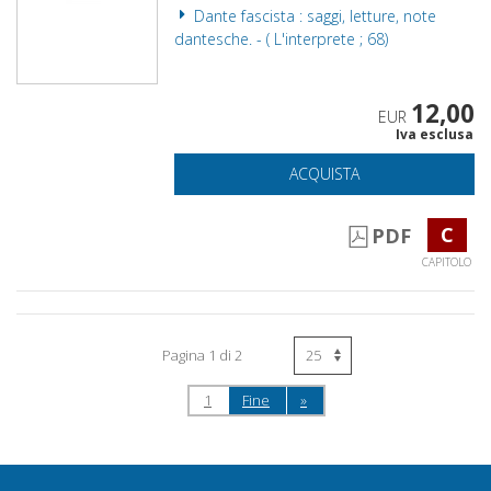
Dante fascista : saggi, letture, note
dantesche. - ( L'interprete ; 68)
12,00
EUR
Iva esclusa
ACQUISTA
C
PDF
CAPITOLO
Pagina 1 di 2
1
Fine
»