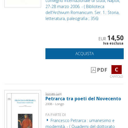
convegno internazionale di studi, Napoli,
27-28 marzo 2006. - ( Biblioteca
dell'Archivum Romanicum. Ser. 1.: Storia,
letteratura, paleografia ; 356)
14,50
EUR
Iva esclusa
ACQUISTA
C
PDF
CAPITOLO
Scorrano, Luigi
Petrarca tra poeti del Novecento
2008 - Longo
FA PARTE DI
Francesco Petrarca : umanesimo e
modernità. - ( Quaderni del dottorato