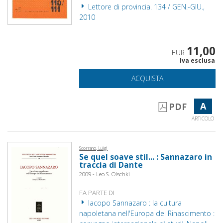
Lettore di provincia. 134 / GEN.-GIU.,
2010
11,00
EUR
Iva esclusa
ACQUISTA
A
PDF
ARTICOLO
Scorrano, Luigi
Se quel soave stil... : Sannazaro in
traccia di Dante
2009 - Leo S. Olschki
FA PARTE DI
Iacopo Sannazaro : la cultura
napoletana nell'Europa del Rinascimento :