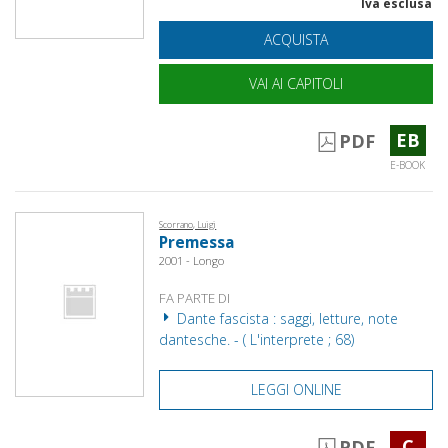
Iva esclusa
ACQUISTA
VAI AI CAPITOLI
EB
PDF
E-BOOK
Scorrano, Luigi
Premessa
2001 - Longo
FA PARTE DI
Dante fascista : saggi, letture, note
dantesche. - ( L'interprete ; 68)
LEGGI ONLINE
C
PDF