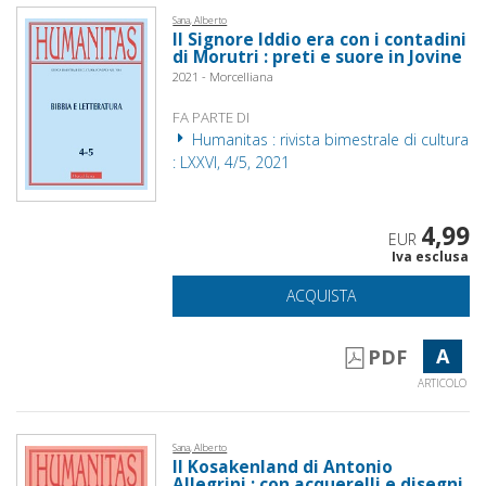
Sana, Alberto
Il Signore Iddio era con i contadini
di Morutri : preti e suore in Jovine
2021 - Morcelliana
FA PARTE DI
Humanitas : rivista bimestrale di cultura
: LXXVI, 4/5, 2021
4,99
EUR
Iva esclusa
ACQUISTA
A
PDF
ARTICOLO
Sana, Alberto
Il Kosakenland di Antonio
Allegrini : con acquerelli e disegni