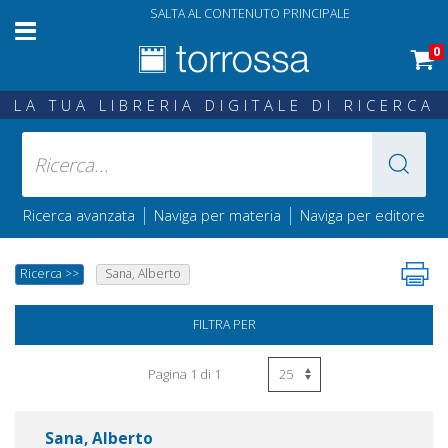
SALTA AL CONTENUTO PRINCIPALE
0
LA TUA LIBRERIA DIGITALE DI RICERCA
|
|
Ricerca avanzata
Naviga per materia
Naviga per editore
Ricerca
>>
Sana, Alberto
FILTRA PER
Pagina 1 di 1
Sana, Alberto