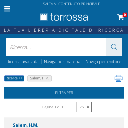
SALTA AL CONTENUTO PRINCIPALE
0
LA TUA LIBRERIA DIGITALE DI RICERCA
|
|
Ricerca avanzata
Naviga per materia
Naviga per editore
Ricerca
>>
Salem, H.M.
FILTRA PER
Pagina 1 di 1
Salem, H.M.