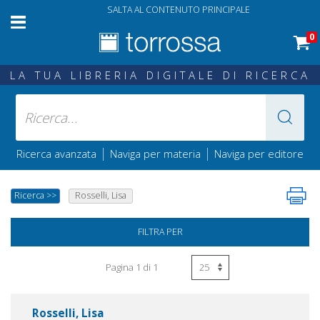
SALTA AL CONTENUTO PRINCIPALE
0
LA TUA LIBRERIA DIGITALE DI RICERCA
|
|
Ricerca avanzata
Naviga per materia
Naviga per editore
Ricerca
>>
Rosselli, Lisa
FILTRA PER
Pagina 1 di 1
Rosselli, Lisa