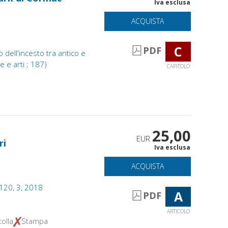
Iva esclusa
ACQUISTA
C
PDF
io dell'incesto tra antico e
e e arti ; 187)
CAPITOLO
25,00
EUR
ri
Iva esclusa
ACQUISTA
 120, 3, 2018
A
PDF
ARTICOLO
olla
Stampa