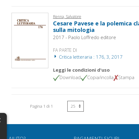
Renna, Salvatore
Cesare Pavese e la polemica c
sulla mitologia
2017 - Paolo Loffredo editore
FA PARTE DI
Critica letteraria : 176, 3, 2017
Leggi le condizioni d'uso
Download
Copia/incolla
Stampa
Pagina 1 di 1
×
N
RVE AIUTO?
PAGAMENTI SICURI