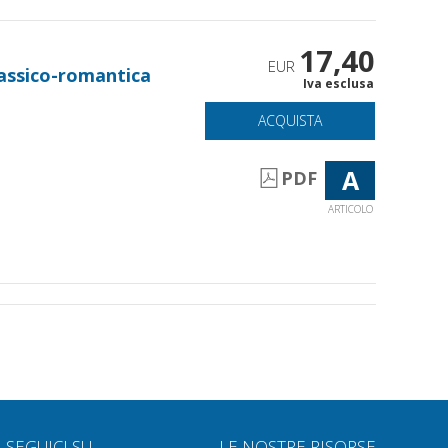
17,40
EUR
lassico-romantica
Iva esclusa
ACQUISTA
A
PDF
ARTICOLO
SEGUICI SU
LE NOSTRE RISORSE