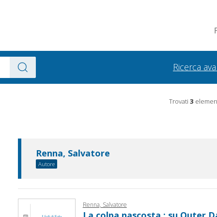
Ricerca av
Trovati
3
element
Renna, Salvatore
Autore
Renna, Salvatore
La colpa nascosta : su Outer 