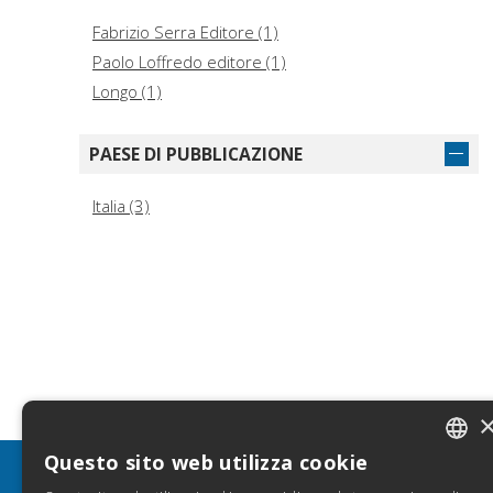
Fabrizio Serra Editore (1)
Paolo Loffredo editore (1)
Longo (1)
PAESE DI PUBBLICAZIONE
Italia (3)
Questo sito web utilizza cookie
ITALIA
INFO
SE