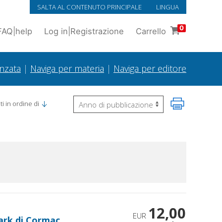
SALTA AL CONTENUTO PRINCIPALE
LINGUA
0
FAQ
|
help
Log in
|
Registrazione
Carrello
anzata
|
Naviga per materia
|
Naviga per editore
i in ordine di
12,00
EUR
Dark di Cormac