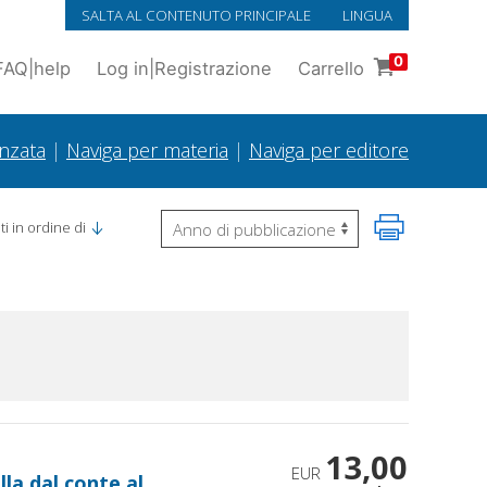
SALTA AL CONTENUTO PRINCIPALE
LINGUA
0
FAQ
|
help
Log in
|
Registrazione
Carrello
anzata
|
Naviga per materia
|
Naviga per editore
i in ordine di
13,00
EUR
la dal conte al