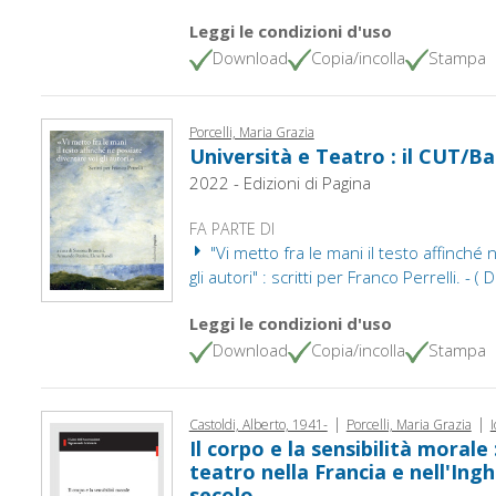
Leggi le condizioni d'uso
Download
Copia/incolla
Stampa
Porcelli, Maria Grazia
Università e Teatro : il CUT/Ba
2022 - Edizioni di Pagina
FA PARTE DI
"Vi metto fra le mani il testo affinché
gli autori" : scritti per Franco Perrelli. - (
Leggi le condizioni d'uso
Download
Copia/incolla
Stampa
|
|
Castoldi, Alberto, 1941-
Porcelli, Maria Grazia
I
Il corpo e la sensibilità morale
teatro nella Francia e nell'Ingh
secolo