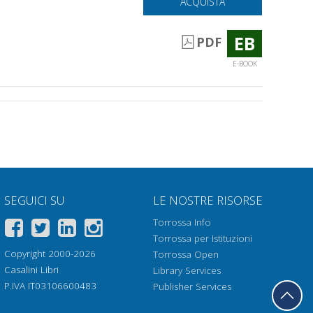
ACQUISTA
EB
PDF
E-BOOK
SEGUICI SU
LE NOSTRE RISORSE
Torrossa Info
Torrossa per Istituzioni
Copyright 2000-2026
Torrossa Open
Casalini Libri
Library Services
P.IVA IT03106600483
Publisher Services