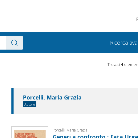
Ricerca av
Trovati
4
element
Porcelli, Maria Grazia
Autore
Porcelli, Maria Grazia
Generi a confronto : Fata Urgel