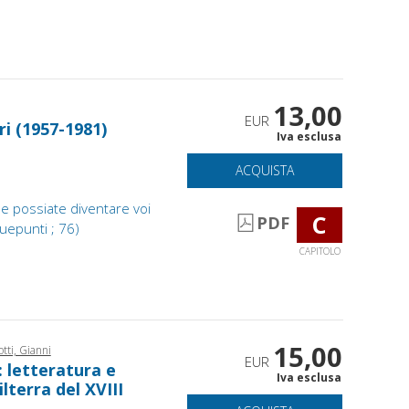
13,00
EUR
ri (1957-1981)
Iva esclusa
ACQUISTA
 ne possiate diventare voi
C
PDF
 Duepunti ; 76)
CAPITOLO
15,00
otti, Gianni
EUR
 : letteratura e
Iva esclusa
ilterra del XVIII