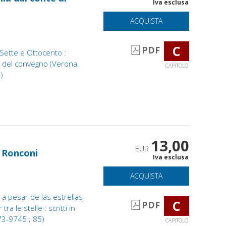
Iva esclusa
ACQUISTA
C
PDF
 Sette e Ottocento :
ti del convegno (Verona,
CAPITOLO
)
13,00
EUR
e Ronconi
Iva esclusa
ACQUISTA
 a pesar de las estrellas
C
PDF
ra le stelle : scritti in
973-9745 ; 85)
CAPITOLO