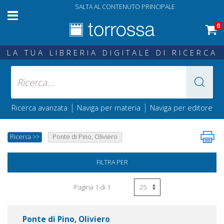
SALTA AL CONTENUTO PRINCIPALE
0
LA TUA LIBRERIA DIGITALE DI RICERCA
|
|
Ricerca avanzata
Naviga per materia
Naviga per editore
Ricerca
>>
Ponte di Pino, Oliviero
FILTRA PER
Pagina 1 di 1
Ponte di Pino, Oliviero