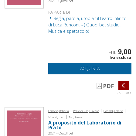
2021 - Quodlibet
FA PARTE DI
Regìa, parola, utopia : il teatro infinito
di Luca Ronconi. - ( Quodlibet studio.
Musica e spettacolo)
9,00
EUR
Iva esclusa
ACQUISTA
C
PDF
CAPITOLO
|
|
|
Carlotto, Roberta
Ponte di Pino, Oliviero
Godard, Colette
|
Moscati, Italo
Tian, Renzo
A proposito del Laboratorio di
Prato
2021 - Quodlibet