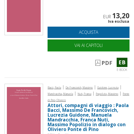
13,20
EUR
Iva esclusa
ACQUISTA
VAI AI CAPITOLI
EB
PDF
E-BOOK
|
|
|
Bacci, Paola
De Francovich, Massimo
Guidone, Lucrezia
|
|
|
Mandracchia, Manuela
Nuti, Franca
Popolizio, Massimo
Ponte
di Pino, Oliviero
Attori, compagni di viaggio : Paola
Bacci, Massimo De Francovich,
Lucrezia Guidone, Manuela
Mandracchia, Franca Nuti,
Massimo Popolizio in dialogo con
Oliviero Ponte di Pino