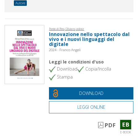
Autore
Ponte di Pino, Oliviero, editor
Innovazione nello spettacolo dal
vivo e i nuovi linguaggi del
digitale
2024 - Franco Angeli
Leggi le condizioni d'uso
Download
Copia/Incolla
Stampa
DOWNLOAD
LEGGI ONLINE
EB
PDF
E-BOOK