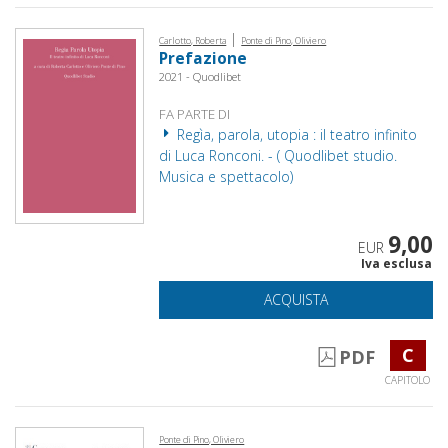
|
Carlotto, Roberta
Ponte di Pino, Oliviero
Prefazione
2021 - Quodlibet
FA PARTE DI
Regìa, parola, utopia : il teatro infinito
di Luca Ronconi. - ( Quodlibet studio.
Musica e spettacolo)
9,00
EUR
Iva esclusa
ACQUISTA
C
PDF
CAPITOLO
Ponte di Pino, Oliviero