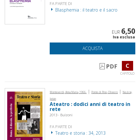
FA PARTE DI
Blasphemia : il teatro e il sacro
6,50
EUR
Iva esclusa
ACQUISTA
C
PDF
CAPITOLO
|
|
Monteverdi, Anna Maria, 1966-
Ponte di Pino, Oliviero
Neziraj,
Jeton
Ateatro : dodici anni di teatro in
rete
2013 - Bulzoni
FA PARTE DI
Teatro e storia : 34, 2013