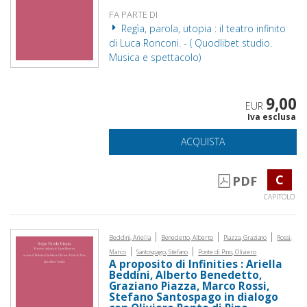
FA PARTE DI
Regìa, parola, utopia : il teatro infinito
di Luca Ronconi. - ( Quodlibet studio.
Musica e spettacolo)
9,00
EUR
Iva esclusa
ACQUISTA
C
PDF
CAPITOLO
|
|
|
Beddini, Ariella
Benedetto, Alberto
Piazza, Graziano
Rossi,
|
|
Marco
Santospago, Stefano
Ponte di Pino, Oliviero
A proposito di Infinities : Ariella
Beddini, Alberto Benedetto,
Graziano Piazza, Marco Rossi,
Stefano Santospago in dialogo