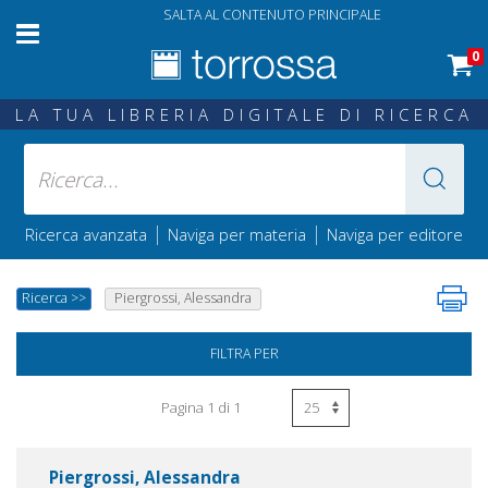
SALTA AL CONTENUTO PRINCIPALE
0
LA TUA LIBRERIA DIGITALE DI RICERCA
|
|
Ricerca avanzata
Naviga per materia
Naviga per editore
Ricerca
>>
Piergrossi, Alessandra
FILTRA PER
Pagina 1 di 1
Piergrossi, Alessandra