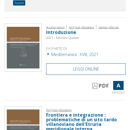
Autore
|
|
Acconcia, Valeria
Piergrossi, Alessandra
Kampen, Iefke van.
Introduzione
2021 - Edizioni Quasar
FA PARTE DI
Mediterranea : XVIII, 2021
LEGGI ONLINE
A
PDF
ARTICOLO
Piergrossi, Alessandra
Frontiera e integrazione :
problematiche di un sito tardo
villanoviano dell'Etruria
meridionale interna