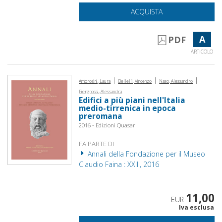
ACQUISTA
A
PDF
ARTICOLO
|
|
|
Ambrosini, Laura
Bellelli, Vincenzo
Naso, Alessandro
Piergrossi, Alessandra
Edifici a più piani nell'Italia
medio-tirrenica in epoca
preromana
2016 - Edizioni Quasar
FA PARTE DI
Annali della Fondazione per il Museo
Claudio Faina : XXIII, 2016
11,00
EUR
Iva esclusa