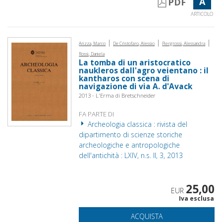
A
PDF
ARTICOLO
|
|
|
Arizza, Marco
De Cristofaro, Alessio
Piergrossi, Alessandra
Rossi, Daniela
La tomba di un aristocratico
naukleros dall'agro veientano : il
kantharos con scena di
navigazione di via A. d'Avack
2013 - L'Erma di Bretschneider
FA PARTE DI
Archeologia classica : rivista del
dipartimento di scienze storiche
archeologiche e antropologiche
dell'antichità : LXIV, n.s. II, 3, 2013
25,00
EUR
Iva esclusa
ACQUISTA