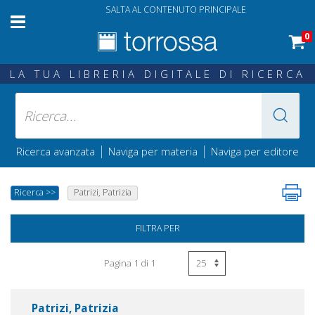
SALTA AL CONTENUTO PRINCIPALE
0
LA TUA LIBRERIA DIGITALE DI RICERCA
|
|
Ricerca avanzata
Naviga per materia
Naviga per editore
Ricerca
>>
Patrizi, Patrizia
FILTRA PER
Pagina 1 di 1
Patrizi, Patrizia