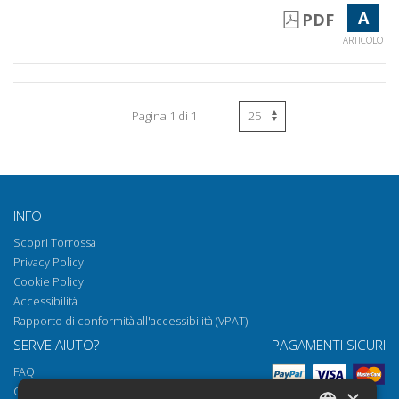
A
PDF
ARTICOLO
Pagina 1 di 1
INFO
Scopri Torrossa
Privacy Policy
Cookie Policy
Accessibilità
Rapporto di conformità all'accessibilità (VPAT)
SERVE AIUTO?
PAGAMENTI SICURI
FAQ
Come aprire i nostri documenti
×