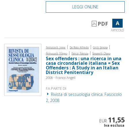
LEGGI ONLINE
A
PDF
ARTICOLO
|
|
|
Petruccelli, Irene
De Risio, Alfredo
Grilli, Simona
|
|
Petruccelli, Filippo
Patrizi, Patrizia
Simonelli, Chiara
Sex offenders : una ricerca in una
casa circondariale italiana = Sex
Offenders : A Study in an Italian
District Penitentiary
2008 - Franco Angeli
FA PARTE DI
Rivista di sessuologia clinica. Fascicolo
2, 2008
11,55
EUR
Iva esclusa