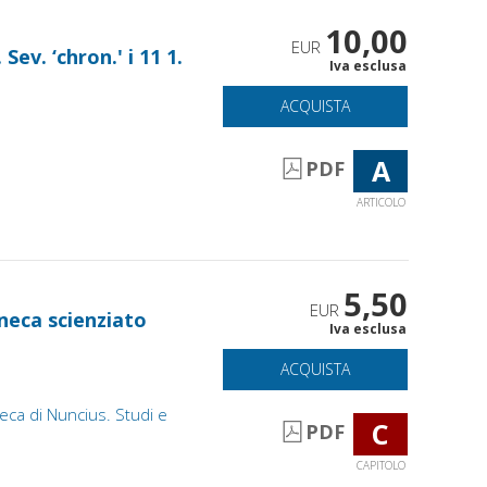
10,00
EUR
Sev. ‘chron.' i 11 1.
Iva esclusa
ACQUISTA
A
PDF
ARTICOLO
5,50
EUR
neca scienziato
Iva esclusa
ACQUISTA
teca di Nuncius. Studi e
C
PDF
CAPITOLO