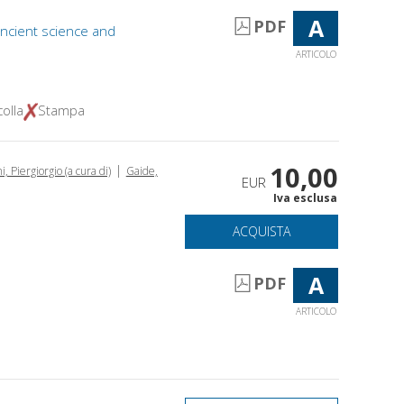
A
PDF
ancient science and
ARTICOLO
olla
Stampa
10,00
|
i, Piergiorgio (a cura di)
Gaide,
EUR
Iva esclusa
ACQUISTA
A
PDF
ARTICOLO