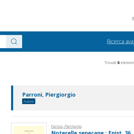
Ricerca av
Trovati
8
element
Parroni, Piergiorgio
Autore
Parroni, Piergiorgio
Noterelle senecane : Epist. 36, 1