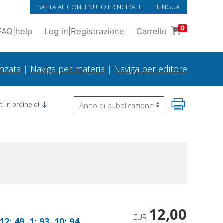
SALTA AL CONTENUTO PRINCIPALE
LINGUA
0
FAQ
|
help
Log in
|
Registrazione
Carrello
anzata
|
Naviga per materia
|
Naviga per editore
i in ordine di
12,00
EUR
2; 49, 1; 93, 10; 94,