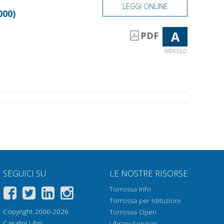
LEGGI ONLINE
000)
A
PDF
ARTICOLO
SEGUICI SU
LE NOSTRE RISORSE
Torrossa Info
Torrossa per Istituzioni
Copyright 2000-2026
Torrossa Open
Casalini Libri
Library Services