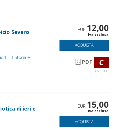
12,00
EUR
picio Severo
Iva esclusa
ACQUISTA
tti. - ( Storia e
C
PDF
CAPITOLO
15,00
EUR
otica di ieri e
Iva esclusa
ACQUISTA