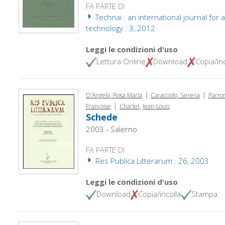
FA PARTE DI
Technai : an international journal for 
technology : 3, 2012
Leggi le condizioni d'uso
Lettura Online
Download
Copia/inc
|
|
D'Angelo, Rosa Maria
Caracciolo, Serena
Parron
|
Françoise
Charlet, Jean-Louis
Schede
2003 - Salerno
FA PARTE DI
Res Publica Litterarum : 26, 2003
Leggi le condizioni d'uso
Download
Copia/incolla
Stampa