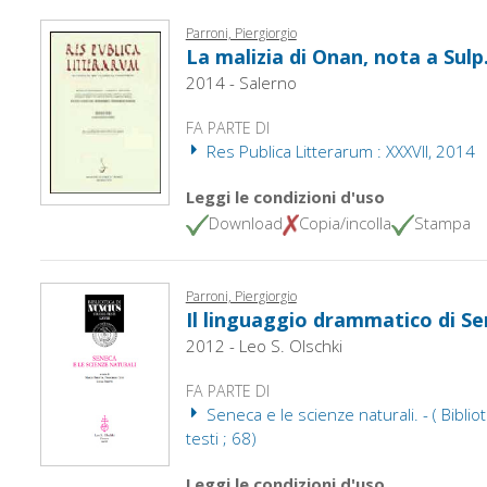
Parroni, Piergiorgio
La malizia di Onan, nota a Sulp. 
2014 - Salerno
FA PARTE DI
Res Publica Litterarum : XXXVII, 2014
Leggi le condizioni d'uso
Download
Copia/incolla
Stampa
Parroni, Piergiorgio
Il linguaggio drammatico di Se
2012 - Leo S. Olschki
FA PARTE DI
Seneca e le scienze naturali. - ( Biblio
testi ; 68)
Leggi le condizioni d'uso