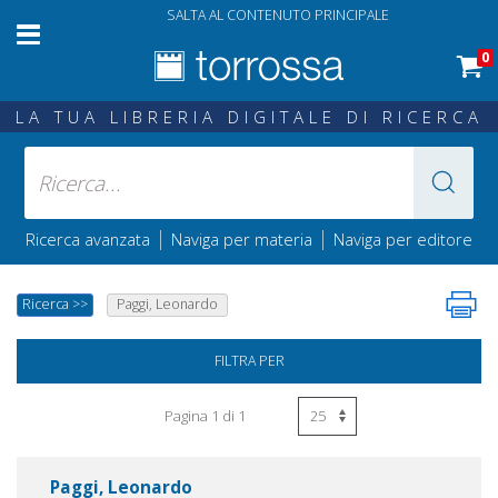
SALTA AL CONTENUTO PRINCIPALE
0
LA TUA LIBRERIA DIGITALE DI RICERCA
|
|
Ricerca avanzata
Naviga per materia
Naviga per editore
Ricerca
>>
Paggi, Leonardo
FILTRA PER
Pagina 1 di 1
Paggi, Leonardo