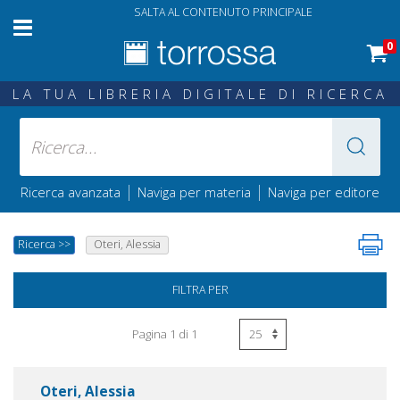
SALTA AL CONTENUTO PRINCIPALE
0
LA TUA LIBRERIA DIGITALE DI RICERCA
|
|
Ricerca avanzata
Naviga per materia
Naviga per editore
Ricerca
>>
Oteri, Alessia
FILTRA PER
Pagina 1 di 1
Oteri, Alessia