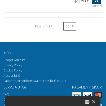
A
PDF
ARTICOLO
Pagina 1 di 1
INFO
Scopri Torrossa
Privacy Policy
Cookie Policy
Accessibilità
Rapporto di conformità all'accessibilità (VPAT)
SERVE AIUTO?
PAGAMENTI SICURI
FAQ
Come aprire i nostri documenti
×
Torrossa Reader