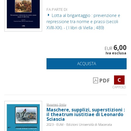
FA PARTE DI
Lotta al brigantaggio : prevenzione e
repressione tra norme e prassi (secoli
XVIII-XIX). - ( I libri di Viella ; 489)
6,00
EUR
Iva esclusa
ACQUISTA
C
PDF
CAPITOLO
Musumeci, Emilia
Maschere, supplizi, superstizioni :
il theatrum iustitiae di Leonardo
Sciascia
2023 - EUM - Edizioni Università di Macerata