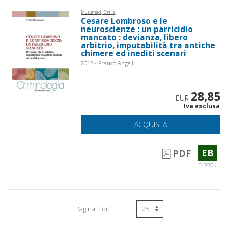
Musumeci, Emilia
Cesare Lombroso e le
neuroscienze : un parricidio
mancato : devianza, libero
arbitrio, imputabilità tra antiche
chimere ed inediti scenari
2012 - Franco Angeli
28,85
EUR
Iva esclusa
ACQUISTA
EB
PDF
E-BOOK
Pagina 1 di 1