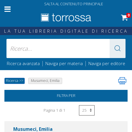
SALTA AL CONTENUTO PRINCIPALE
0
LA TUA LIBRERIA DIGITALE DI RICERCA
|
|
Ricerca avanzata
Naviga per materia
Naviga per editore
Ricerca
>>
Musumeci, Emilia
FILTRA PER
Pagina 1 di 1
Musumeci, Emilia