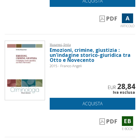
ACQUISTA
A
PDF
ARTICOLO
Musumeci, Emilia
Emozioni, crimine, giustizia :
un'indagine storico-giuridica tra
Otto e Novecento
2015 - Franco Angeli
28,84
EUR
Iva esclusa
ACQUISTA
EB
PDF
E-BOOK