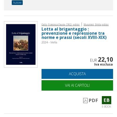
Autore
|
Gallo, Francesca Fausta, 1962-, editor
Musumeci, Emilia, editor
Lotta al brigantaggio :
prevenzione e repressione tra
norme e prassi (secoli XVIII-XIX)
2024 - Viella
22,10
EUR
Iva esclusa
ACQUISTA
VAI AI CAPITOLI
EB
PDF
E-BOOK