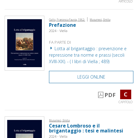
ARTICOLO
|
Gallo, Francesca Fausta, 1962-
Musumeci, Emilia
Prefazione
2024 - Viella
FA PARTE DI
Lotta al brigantaggio : prevenzione e
repressione tra norme e prassi (secoli
XVIII-XIX). - ( I libri di Viella ; 489)
LEGGI ONLINE
C
PDF
CAPITOLO
Musumeci, Emilia
Cesare Lombroso e il
brigantaggio : tesi e malintesi
2024 - Viella