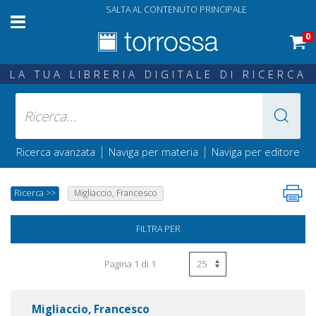
SALTA AL CONTENUTO PRINCIPALE
0
LA TUA LIBRERIA DIGITALE DI RICERCA
|
|
Ricerca avanzata
Naviga per materia
Naviga per editore
Ricerca
>>
Migliaccio, Francesco
FILTRA PER
Pagina 1 di 1
Migliaccio, Francesco