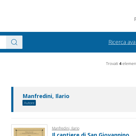
Ricerca av
Trovati
4
element
Manfredini, Ilario
Autore
Manfredini, Ilario
Il cantiere di San Giovannino