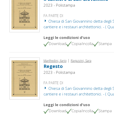
2023 - Polistampa
FA PARTE DI
Chiesa di San Giovannino detta degli Sc
cantiere e i restauri architettonici. - ( Qu
Leggi le condizioni d'uso
Download
Copia/incolla
Stampa
|
Manfredini, Ilario
Ragazzini, Sara
Regesto
2023 - Polistampa
FA PARTE DI
Chiesa di San Giovannino detta degli Sc
cantiere e i restauri architettonici. - ( Qu
Leggi le condizioni d'uso
Download
Copia/incolla
Stampa