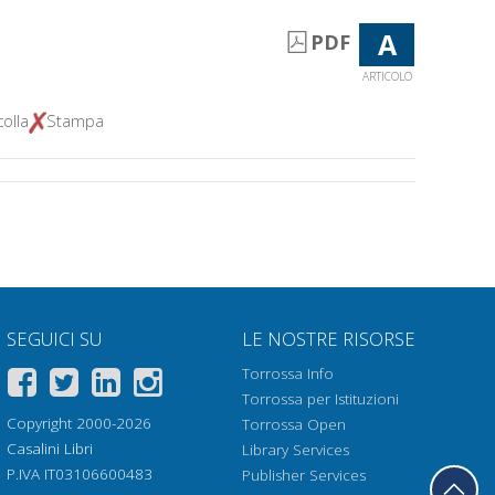
A
PDF
ARTICOLO
olla
Stampa
SEGUICI SU
LE NOSTRE RISORSE
Torrossa Info
Torrossa per Istituzioni
Copyright 2000-2026
Torrossa Open
Casalini Libri
Library Services
P.IVA IT03106600483
Publisher Services