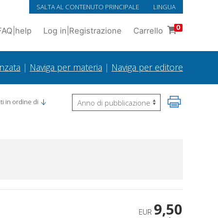
SALTA AL CONTENUTO PRINCIPALE
LINGUA
0
FAQ
|
help
Log in
|
Registrazione
Carrello
anzata
|
Naviga per materia
|
Naviga per editore
i in ordine di
9,50
EUR