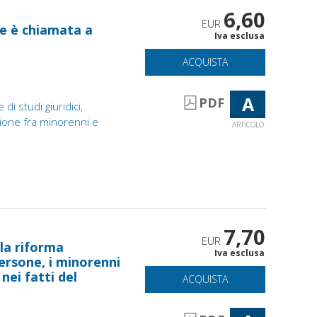
6,60
EUR
ile è chiamata a
Iva esclusa
ACQUISTA
A
PDF
 di studi giuridici,
azione fra minorenni e
ARTICOLO
7,70
EUR
lla riforma
Iva esclusa
persone, i minorenni
nei fatti del
ACQUISTA