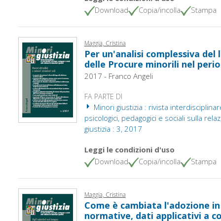
Download
Copia/incolla
Stampa
Maggia, Cristina
Per un'analisi complessiva del 
delle Procure minorili nel peri
2017 - Franco Angeli
FA PARTE DI
Minori giustizia : rivista interdisciplinare
psicologici, pedagogici e sociali sulla rel
giustizia : 3, 2017
Leggi le condizioni d'uso
Download
Copia/incolla
Stampa
Maggia, Cristina
Come è cambiata l'adozione in 
normative, dati applicativi a c