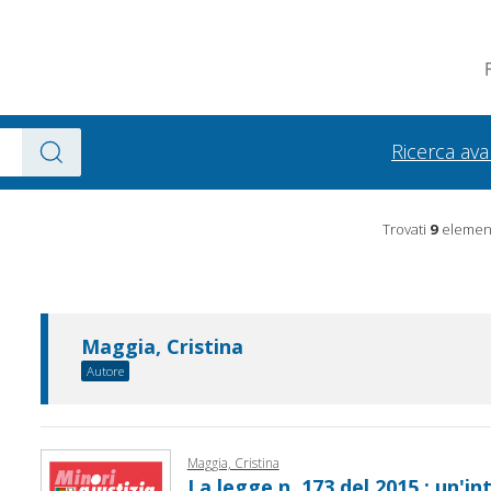
Ricerca av
Trovati
9
element
Maggia, Cristina
Autore
Maggia, Cristina
La legge n. 173 del 2015 : un'i