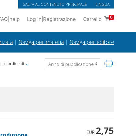
SALTA AL CONTENUTO PRINCIPALE
LINGUA
0
FAQ
|
help
Log in
|
Registrazione
Carrello
anzata
|
Naviga per materia
|
Naviga per editore
i in ordine di
2,75
EUR
ntroduzione