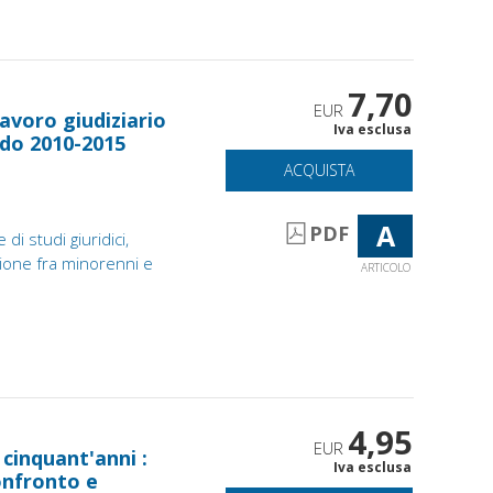
7,70
EUR
lavoro giudiziario
Iva esclusa
odo 2010-2015
ACQUISTA
A
PDF
 di studi giuridici,
azione fra minorenni e
ARTICOLO
4,95
EUR
cinquant'anni :
Iva esclusa
onfronto e