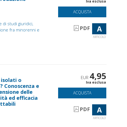
Iva esclusa
ACQUISTA
 di studi giuridici,
A
PDF
azione fra minorenni e
ARTICOLO
4,95
EUR
 isolati o
Iva esclusa
e? Conoscenza e
nsione delle
ACQUISTA
tà ed efficacia
ttabili
A
PDF
ARTICOLO