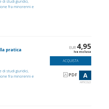
 di studi giuridici,
azione fra minorenni e
4,95
EUR
lla pratica
Iva esclusa
ACQUISTA
 di studi giuridici,
A
PDF
azione fra minorenni e
ARTICOLO