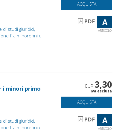
ACQUISTA
A
PDF
 di studi giuridici,
ARTICOLO
azione fra minorenni e
3,30
EUR
r i minori primo
Iva esclusa
ACQUISTA
A
PDF
 di studi giuridici,
azione fra minorenni e
ARTICOLO