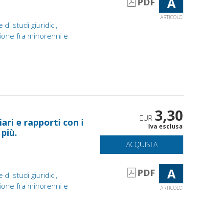
A
PDF
ARTICOLO
 di studi giuridici,
azione fra minorenni e
3,30
EUR
ari e rapporti con i
Iva esclusa
più.
ACQUISTA
A
PDF
 di studi giuridici,
azione fra minorenni e
ARTICOLO