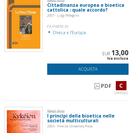
Cittadinanza europea e bioetica
cattolica : quale accordo?
2007 - Luigi Pellegrini
FA PARTE DI
Chiesa e l'Europa
13,00
EUR
Iva esclusa
ACQUISTA
C
PDF
CAPITOLO
Maestri, Enrico
I princìpi della bioetica nelle
società multiculturali
2003 - Firenze University Press