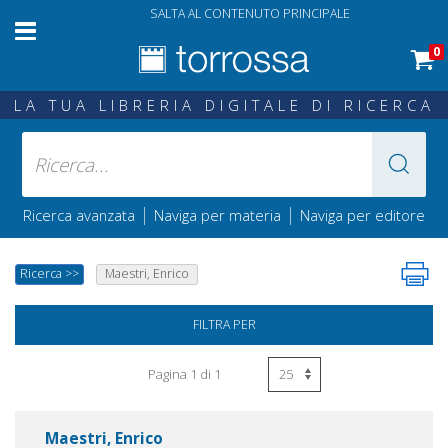
SALTA AL CONTENUTO PRINCIPALE
0
LA TUA LIBRERIA DIGITALE DI RICERCA
|
|
Ricerca avanzata
Naviga per materia
Naviga per editore
Ricerca
>>
Maestri, Enrico
FILTRA PER
Pagina 1 di 1
Maestri, Enrico