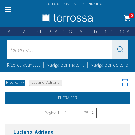
SALTA AL CONTENUTO PRINCIPALE
0
LA TUA LIBRERIA DIGITALE DI RICERCA
|
|
Ricerca avanzata
Naviga per materia
Naviga per editore
Ricerca
>>
Luciano, Adriano
FILTRA PER
Pagina 1 di 1
Luciano, Adriano