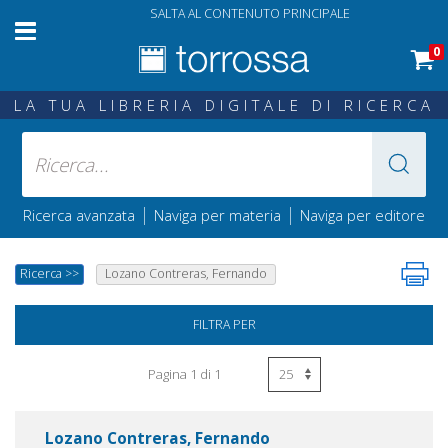
SALTA AL CONTENUTO PRINCIPALE
0
LA TUA LIBRERIA DIGITALE DI RICERCA
|
|
Ricerca avanzata
Naviga per materia
Naviga per editore
Ricerca
>>
Lozano Contreras, Fernando
FILTRA PER
Pagina 1 di 1
Lozano Contreras, Fernando