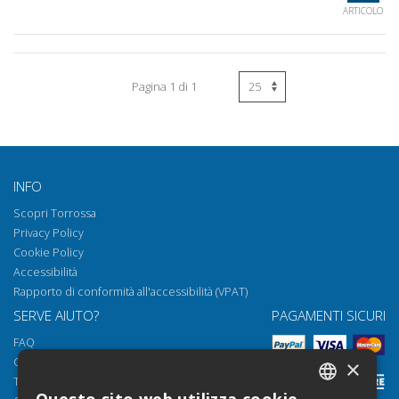
ARTICOLO
Pagina 1 di 1
INFO
Scopri Torrossa
Privacy Policy
Cookie Policy
Accessibilità
Rapporto di conformità all'accessibilità (VPAT)
SERVE AIUTO?
PAGAMENTI SICURI
FAQ
Come aprire i nostri documenti
×
Torrossa Reader