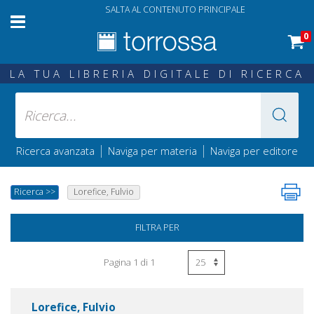
SALTA AL CONTENUTO PRINCIPALE
0
LA TUA LIBRERIA DIGITALE DI RICERCA
|
|
Ricerca avanzata
Naviga per materia
Naviga per editore
Ricerca
>>
Lorefice, Fulvio
FILTRA PER
Pagina 1 di 1
Lorefice, Fulvio