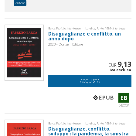
Autore
|
Barca, Fabrizio, interviewee
Lorefice, Fulvio, 1984-, interviewer
Disuguaglianze e conflitto, un
anno dopo
2023 - Donzelli Editore
9,13
EUR
Iva esclusa
ACQUISTA
EPUB
EB
E-BOOK
|
Barca, Fabrizio, interviewee
Lorefice, Fulvio, 1984-, interviewer
Disuguaglianze, conflitto,
sviluppo : la pandemia, la sinistra