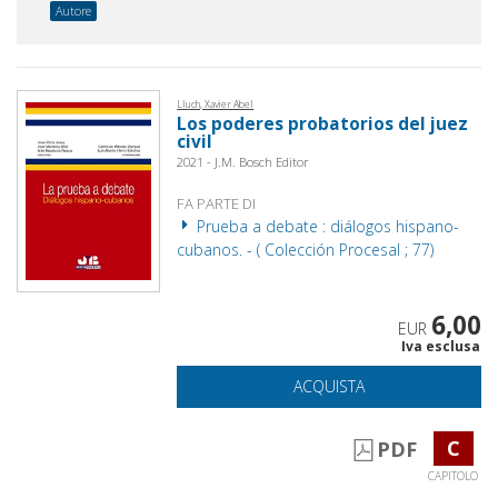
Autore
Lluch, Xavier Abel
Los poderes probatorios del juez
civil
2021 - J.M. Bosch Editor
FA PARTE DI
Prueba a debate : diálogos hispano-
cubanos. - ( Colección Procesal ; 77)
6,00
EUR
Iva esclusa
ACQUISTA
C
PDF
CAPITOLO