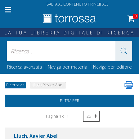
SALTA AL CONTENUTO PRINCIPALE
0
LA TUA LIBRERIA DIGITALE DI RICERCA
|
|
Ricerca avanzata
Naviga per materia
Naviga per editore
Ricerca
>>
Lluch, Xavier Abel
FILTRA PER
Pagina 1 di 1
Lluch, Xavier Abel