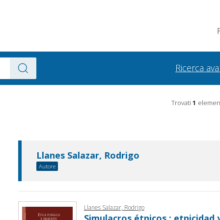
Ricerca av
Trovati
1
element
Llanes Salazar, Rodrigo
Autore
Llanes Salazar, Rodrigo
Simulacros étnicos : etnicidad