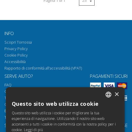
Pagina 1 di 1
INFO
Scopri Torrossa
Privacy Policy
Cookie Policy
Accessibilità
Rapporto di conformità all'accessibilità (VPAT)
SERVE AIUTO?
PAGAMENTI SICURI
FAQ
Come aprire i nostri documenti
×
Torrossa Reader
Questo sito web utilizza cookie
Condizioni d'uso
ITALIAN
Email:
helpdesk@torrossa.com
Questo sito web utilizza i cookie per migliorare la tua
SPANISH
Tel:
+39 055 5018800
esperienza di navigazione. Utilizzando il nostro sito web
acconsenti a tutti i cookie in conformità con la nostra policy per i
SEGUICI SU
LE NOSTRE RISORSE
FRENCH
cookie.
Leggi di più