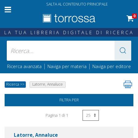
SALTA AL CONTENUTO PRINCIPALE
0
LA TUA LIBRERIA DIGITALE DI RICERCA
|
|
Ricerca avanzata
Naviga per materia
Naviga per editore
Ricerca
>>
Latorre, Annaluce
FILTRA PER
Pagina 1 di 1
Latorre, Annaluce