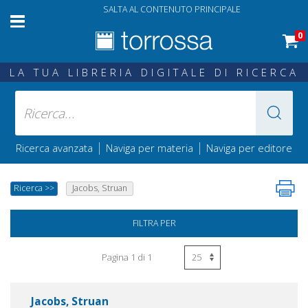
SALTA AL CONTENUTO PRINCIPALE
0
LA TUA LIBRERIA DIGITALE DI RICERCA
|
|
Ricerca avanzata
Naviga per materia
Naviga per editore
Ricerca
>>
Jacobs, Struan
FILTRA PER
Pagina 1 di 1
Jacobs, Struan