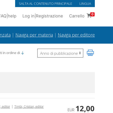
SALTA AL CONTENUTO PRINCIPALE
LINGUA
0
FAQ
|
help
Log in
|
Registrazione
Carrello
anzata
|
Naviga per materia
|
Naviga per editore
i in ordine di
12,00
|
, editor
Timbi, Cristian, editor
EUR