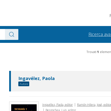
Ricerca av
Trovati
1
element
Ingavélez, Paola
Autore
|
Ingavélez, Paola, editor
Ramón Hilera, José, editor
|
Bengochea, Luis, editor