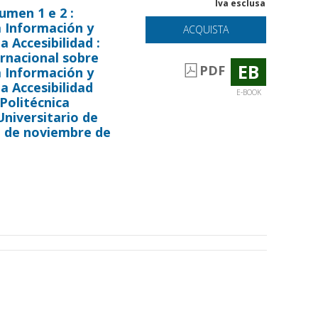
Iva esclusa
umen 1 e 2 :
a Información y
ACQUISTA
 Accesibilidad :
ernacional sobre
EB
PDF
a Información y
a Accesibilidad
E-BOOK
Politécnica
niversitario de
1 de noviembre de