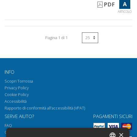
A
PDF
ARTICOLO
Pagina 1 di 1
INFO
Scopri Torrossa
Privacy Policy
Cookie Policy
Accessibilità
Rapporto di conformità all'accessibilità (VPAT)
SERVE AIUTO?
PAGAMENTI SICURI
FAQ
Come aprire i nostri documenti
×