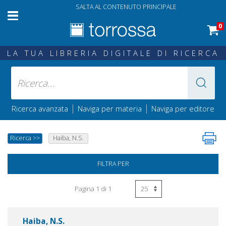
SALTA AL CONTENUTO PRINCIPALE
0
LA TUA LIBRERIA DIGITALE DI RICERCA
|
|
Ricerca avanzata
Naviga per materia
Naviga per editore
Ricerca
>>
Haiba, N.S.
FILTRA PER
Pagina 1 di 1
Haiba, N.S.