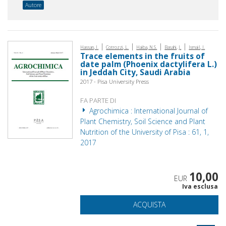
Autore
|
|
|
|
Hassan, I.
Cotrozzi, L.
Haiba, N.S.
Basahi, J.
Ismail, I.
Trace elements in the fruits of
date palm (Phoenix dactylifera L.)
in Jeddah City, Saudi Arabia
2017 - Pisa University Press
FA PARTE DI
Agrochimica : International Journal of
Plant Chemistry, Soil Science and Plant
Nutrition of the University of Pisa : 61, 1,
2017
10,00
EUR
Iva esclusa
ACQUISTA