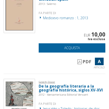
2013 - Salerno
FA PARTE DI
Medioevo romanzo : 1, 2013
10,00
EUR
Iva esclusa
ACQUISTA
A
PDF
ARTICOLO
Gutwirth, Eleazar
De la geografía literaria a la
geografía histórica, siglos XV-XVI
2012 - Iberoamericana Editorial Vervuert
FA PARTE DI
Jerusalén y Toledo : historias de dos