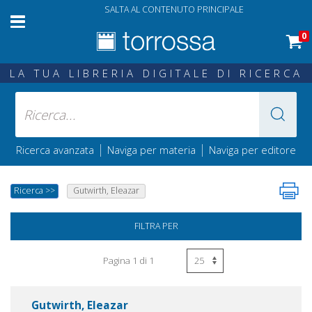
SALTA AL CONTENUTO PRINCIPALE
0
LA TUA LIBRERIA DIGITALE DI RICERCA
|
|
Ricerca avanzata
Naviga per materia
Naviga per editore
Ricerca
>>
Gutwirth, Eleazar
FILTRA PER
Pagina 1 di 1
Gutwirth, Eleazar