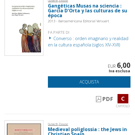
Gutwirth, Eleazar
Gangéticas Musas na sciencia :
García D'Orta y las culturas de su
época
2013 - Iberoamericana Editorial Vervuert
FA PARTE DI
Converso : orden imaginario y realidad
en la cultura española (siglos XIV-XVII)
6,00
EUR
Iva esclusa
ACQUISTA
C
PDF
CAPITOLO
Gutwirth, Eleazar
Medieval poliglossia : the Jews in
Christian Spain