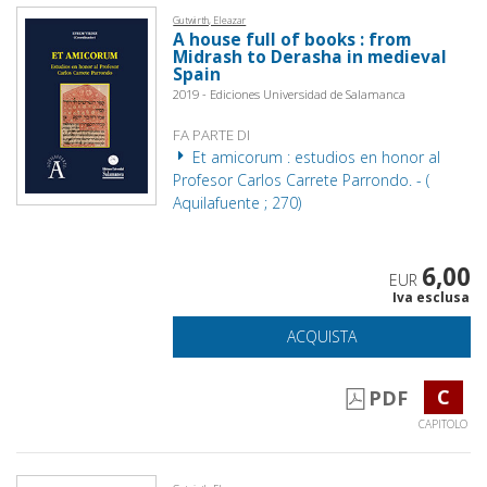
Gutwirth, Eleazar
A house full of books : from
Midrash to Derasha in medieval
Spain
2019 - Ediciones Universidad de Salamanca
FA PARTE DI
Et amicorum : estudios en honor al
Profesor Carlos Carrete Parrondo. - (
Aquilafuente ; 270)
6,00
EUR
Iva esclusa
ACQUISTA
C
PDF
CAPITOLO