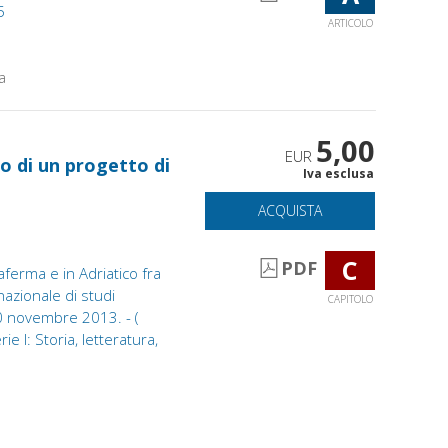
5
ARTICOLO
a
5,00
EUR
o di un progetto di
Iva esclusa
ACQUISTA
C
PDF
aferma e in Adriatico fra
nazionale di studi
CAPITOLO
 novembre 2013. - (
e I: Storia, letteratura,