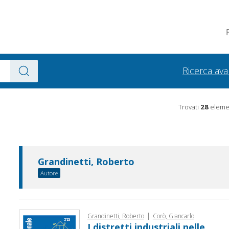
Ricerca av
Trovati
28
elemen
Grandinetti, Roberto
Autore
|
Grandinetti, Roberto
Corò, Giancarlo
I distretti industriali nelle