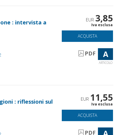
3,85
EUR
ione : intervista a
Iva esclusa
ACQUISTA
A
PDF
2
ARTICOLO
11,55
EUR
oni : riflessioni sul
Iva esclusa
ACQUISTA
A
PDF
2