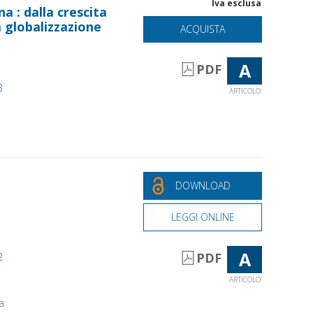
Iva esclusa
a : dalla crescita
a globalizzazione
ACQUISTA
A
PDF
3
ARTICOLO
DOWNLOAD
LEGGI ONLINE
A
2
PDF
ARTICOLO
a