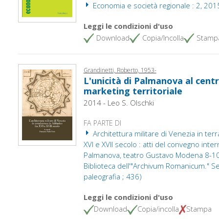
Economia e società regionale : 2, 201
Leggi le condizioni d'uso
Download
Copia/Incolla
Stamp
Grandinetti, Roberto, 1953-
L'unicità di Palmanova al centr
marketing territoriale
2014 - Leo S. Olschki
FA PARTE DI
Architettura militare di Venezia in terr
XVI e XVII secolo : atti del convegno inter
Palmanova, teatro Gustavo Modena 8-10
Biblioteca dell'"Archivum Romanicum." Seri
paleografia ; 436)
Leggi le condizioni d'uso
Download
Copia/incolla
Stampa