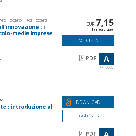
7,15
|
etti, Roberto
Apa, Roberta
EUR
ll'innovazione : i
Iva esclusa
iccolo-medie imprese
ACQUISTA
A
PDF
6
ARTICOLO
to
DOWNLOAD
te : introduzione al
LEGGI ONLINE
A
PDF