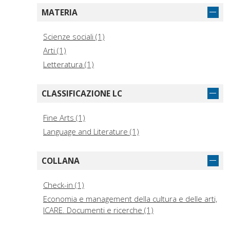
Grandinetti, Pierluigi (1)
MATERIA
Paiola, Marco (1)
Scienze sociali (1)
Arti (1)
Letteratura (1)
CLASSIFICAZIONE LC
Fine Arts (1)
Language and Literature (1)
COLLANA
Check-in (1)
Economia e management della cultura e delle arti,
ICARE. Documenti e ricerche (1)