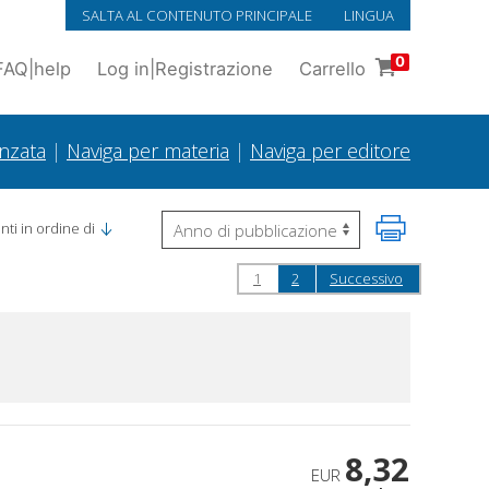
SALTA AL CONTENUTO PRINCIPALE
LINGUA
0
FAQ
|
help
Log in
|
Registrazione
Carrello
anzata
|
Naviga per materia
|
Naviga per editore
ti in ordine di
1
2
Successivo
8,32
EUR