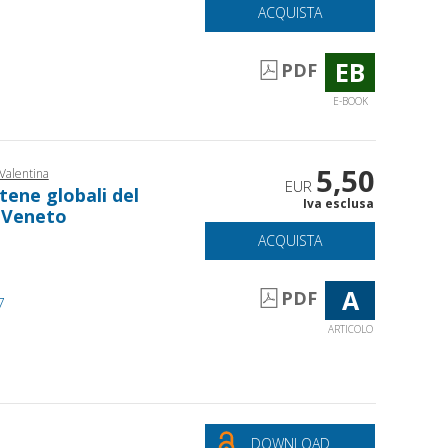
ACQUISTA
EB
PDF
E-BOOK
5,50
Valentina
EUR
tene globali del
Iva esclusa
l Veneto
ACQUISTA
A
PDF
7
ARTICOLO
DOWNLOAD