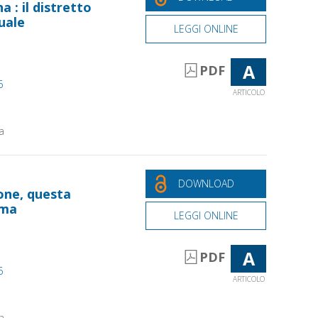
 : il distretto
tuale
LEGGI ONLINE
A
PDF
6
ARTICOLO
a
DOWNLOAD
one, questa
ema
LEGGI ONLINE
A
PDF
6
ARTICOLO
a