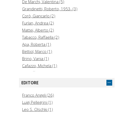
De Marchi, Valentina (5)
Grandinetti, Roberto, 1953- (3)
Corò, Giancarlo (2)
Furlan, Andrea (2)
Mattei, Alberto (2)
Tabacco, Raffaella (2)
Apa, Roberta (1)
Bettiol, Marco (1)
Brino, Vania (1)
Cafazzo, Michela (1)
Camuffo, Alberto (1)
Cappellari, Romano (1)
EDITORE
Carraro, Massimo (1)
Di Maria, Eleonora (1)
Franco Angeli (26)
Ferraro, Barbara (1)
Luigi Pellegrini (1)
Ganau, Roberto (1)
Leo S. Olschki (1)
Gereffi, Gary (1)