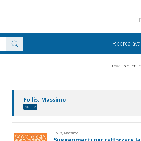
Ricerca av
Trovati
3
element
Follis, Massimo
Autore
Follis, Massimo
Suggerimenti per rafforzare la r