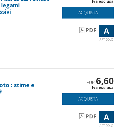
Iva esclusa
i legami
sivi
ACQUISTA
A
PDF
ARTICOLO
6,60
EUR
oto : stime e
Iva esclusa
9
ACQUISTA
A
PDF
ARTICOLO