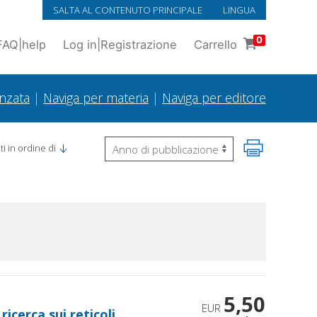
SALTA AL CONTENUTO PRINCIPALE
LINGUA
0
FAQ
|
help
Log in
|
Registrazione
Carrello
anzata
|
Naviga per materia
|
Naviga per editore
i in ordine di
5,50
EUR
icerca sui reticoli