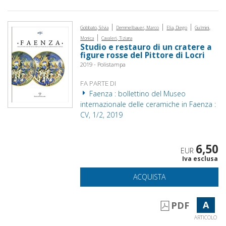
|
|
|
Gobbato, Silvia
Demmelbauer, Marco
Elia, Diego
Gulmini,
|
Monica
Cavaleri, Tiziana
Studio e restauro di un cratere a
figure rosse del Pittore di Locri
2019 - Polistampa
FA PARTE DI
Faenza : bollettino del Museo
internazionale delle ceramiche in Faenza :
CV, 1/2, 2019
6,50
EUR
Iva esclusa
ACQUISTA
A
PDF
ARTICOLO