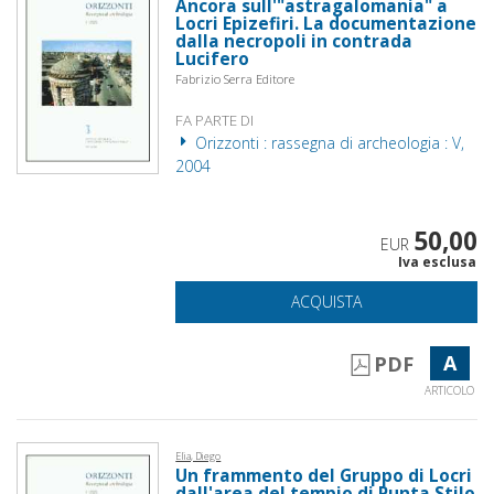
Ancora sull'"astragalomania" a
Locri Epizefiri. La documentazione
dalla necropoli in contrada
Lucifero
Fabrizio Serra Editore
FA PARTE DI
Orizzonti : rassegna di archeologia : V,
2004
50,00
EUR
Iva esclusa
ACQUISTA
A
PDF
ARTICOLO
Elia, Diego
Un frammento del Gruppo di Locri
dall'area del tempio di Punta Stilo