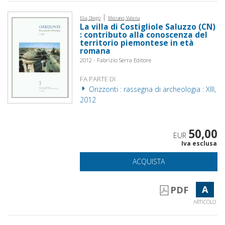
|
Elia, Diego
Meirano, Valeria
La villa di Costigliole Saluzzo (CN)
: contributo alla conoscenza del
territorio piemontese in età
romana
2012 - Fabrizio Serra Editore
FA PARTE DI
Orizzonti : rassegna di archeologia : XIII,
2012
50,00
EUR
Iva esclusa
ACQUISTA
A
PDF
ARTICOLO