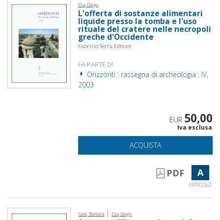
Elia, Diego
L'offerta di sostanze alimentari
liquide presso la tomba e l'uso
rituale del cratere nelle necropoli
greche d'Occidente
Fabrizio Serra Editore
FA PARTE DI
Orizzonti : rassegna di archeologia : IV,
2003
50,00
EUR
Iva esclusa
ACQUISTA
A
PDF
ARTICOLO
|
Carè, Barbara
Elia, Diego