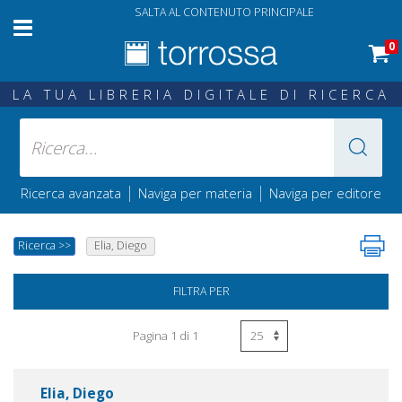
SALTA AL CONTENUTO PRINCIPALE
0
LA TUA LIBRERIA DIGITALE DI RICERCA
|
|
Ricerca avanzata
Naviga per materia
Naviga per editore
Ricerca
>>
Elia, Diego
FILTRA PER
Pagina 1 di 1
Elia, Diego