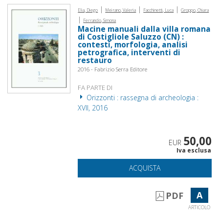
|
|
|
Elia, Diego
Meirano, Valeria
Facchinetti, Luca
Groppo, Chiara
|
Ferrando, Simona
Macine manuali dalla villa romana
di Costigliole Saluzzo (CN) :
contesti, morfologia, analisi
petrografica, interventi di
restauro
2016 - Fabrizio Serra Editore
FA PARTE DI
Orizzonti : rassegna di archeologia :
XVII, 2016
50,00
EUR
Iva esclusa
ACQUISTA
A
PDF
ARTICOLO