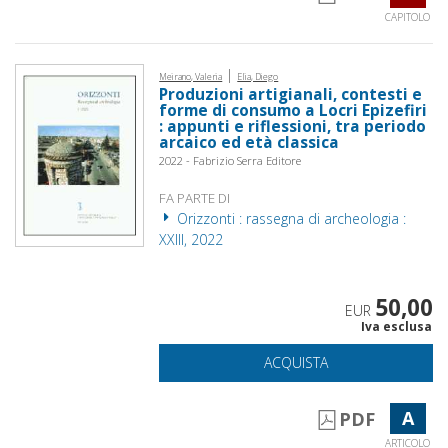
CAPITOLO
|
Meirano, Valeria
Elia, Diego
Produzioni artigianali, contesti e
forme di consumo a Locri Epizefiri
: appunti e riflessioni, tra periodo
arcaico ed età classica
2022 - Fabrizio Serra Editore
FA PARTE DI
Orizzonti : rassegna di archeologia :
XXIII, 2022
50,00
EUR
Iva esclusa
ACQUISTA
A
PDF
ARTICOLO