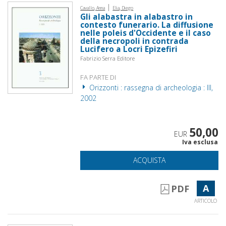
|
Cavallo, Anna
Elia, Diego
Gli alabastra in alabastro in
contesto funerario. La diffusione
nelle poleis d'Occidente e il caso
della necropoli in contrada
Lucifero a Locri Epizefiri
Fabrizio Serra Editore
FA PARTE DI
Orizzonti : rassegna di archeologia : III,
2002
50,00
EUR
Iva esclusa
ACQUISTA
A
PDF
ARTICOLO