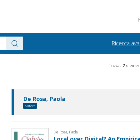
Ricerca av
Trovati
7
element
De Rosa, Paola
Autore
De Rosa, Paola
Local over Digital? An Empirical