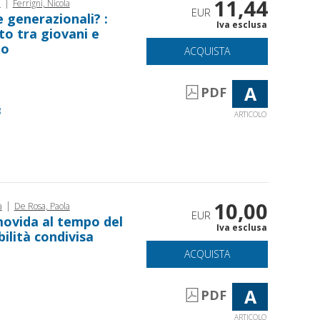
11,44
|
a
Ferrigni, Nicola
EUR
 generazionali? :
Iva esclusa
to tra giovani e
to
ACQUISTA
A
PDF
3
ARTICOLO
10,00
|
a
De Rosa, Paola
EUR
 movida al tempo del
Iva esclusa
ilità condivisa
ACQUISTA
A
PDF
ARTICOLO