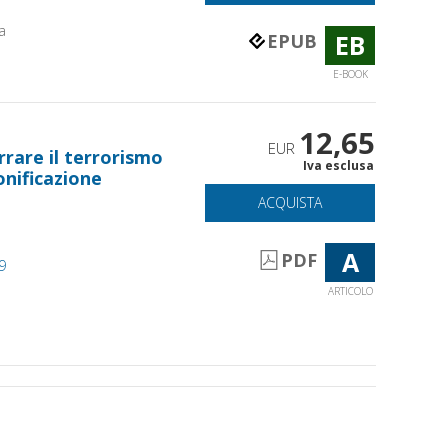
a
EB
EPUB
E-BOOK
12,65
EUR
arrare il terrorismo
Iva esclusa
onificazione
ACQUISTA
A
PDF
19
ARTICOLO