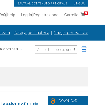
SALTA AL CONTENUTO PRINCIPALE
LINGUA
0
FAQ
|
help
Log in
|
Registrazione
Carrello
anzata
|
Naviga per materia
|
Naviga per editore
i in ordine di
DOWNLOAD
 Analysis of Crisis