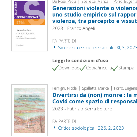
|
|
De Rosa, Paola
Spalletta, Marica
Porro, Eugeni
Generazioni violente o violenze
uno studio empirico sul rappor
violenza, tra percepito e vissu
2023 - Franco Angeli
FA PARTE DI
Sicurezza e scienze sociali : XI, 3, 202
Leggi le condizioni d'uso
Download
Copia/incolla
Stampa
|
|
Ferrigni, Nicola
Spalletta, Marica
Porro, Eugeni
Divertirsi da (non) morire : la
Covid come spazio di responsab
2023 - Fabrizio Serra Editore
FA PARTE DI
Critica sociologica : 226, 2, 2023