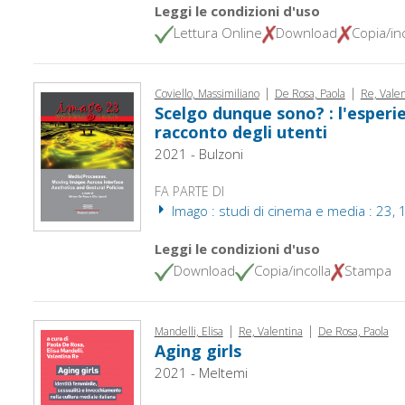
Leggi le condizioni d'uso
Lettura Online
Download
Copia/inc
|
|
Coviello, Massimiliano
De Rosa, Paola
Re, Valen
Scelgo dunque sono? : l'esperie
racconto degli utenti
2021 - Bulzoni
FA PARTE DI
Imago : studi di cinema e media : 23, 
Leggi le condizioni d'uso
Download
Copia/incolla
Stampa
|
|
Mandelli, Elisa
Re, Valentina
De Rosa, Paola
Aging girls
2021 - Meltemi