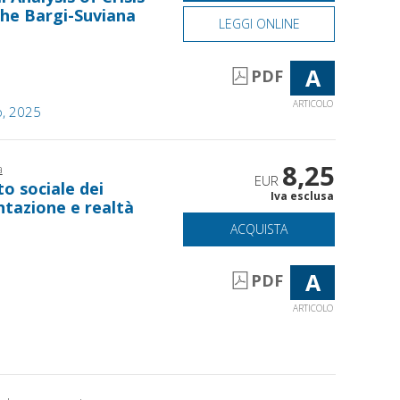
he Bargi-Suviana
LEGGI ONLINE
A
PDF
ARTICOLO
o, 2025
8,25
a
EUR
to sociale dei
Iva esclusa
ntazione e realtà
ACQUISTA
A
PDF
ARTICOLO